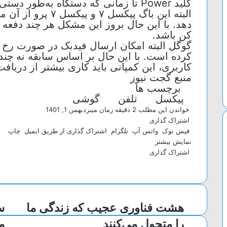
کلید Power تا زمانی که دستگاه به‌طور دستی ریستارت شود، راهکاری سریع است.
البته این باگ پیکسل
دهد. با این حال بروز این مشکل هر چند دفعه 
کن باشد.
گوگل البته امکان ارسال فیدبک در صورت رخ دا
کرده است. با این حال بر اساس سابقه نه چند
کاربری، این کمپانی باید کاری بیشتر از دریافت
منبع گجت نیوز
برچسب ها
پیکسل
تلفن
گوشی‌
خواندن این مطلب 2 دقیقه زمان میبرد
بهمن 1, 1401
اشتراک گذاری
فیس بوک
واتس آپ
تلگرام
اشتراک گذاری از طریق ایمیل
چاپ
نمایش بیشتر
اشتراک گذاری
و
ت
ا
چ
ا
ل
ا
ش
ت
گ
ت
پ
ر
ر
س
هشت فناوری عجیب که زندگی ما
آ
ا
ا
پ
م
ک
را متحول می‌کنند
م
گ