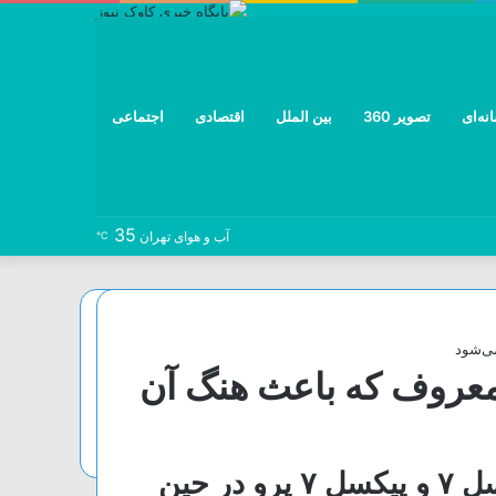
نه‌ای
تصویر 360
بین الملل
اقتصادی
اجتماعی
35
نوشته
خوراک
تلگرام
توییتر
اینستاگرام
فیس
آب و هوای تهران
℃
تصادفی
بوک
ی‌شود
عروف که باعث هنگ آن
ایراد اخیر گوشی‌های پرچمدار پیکسل ۷ و پیکسل ۷ پرو در حین