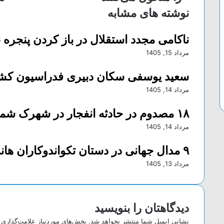
ذ
نوشته های مشابه
ا
ر
ناکامی مجدد استقلال در باز کردن پنجره نق
ی
ا
مرداد 15, 1405
ز
ط
سعید یوسفی سکان دبیری فدراسیون کش
ر
مرداد 14, 1405
ی
ق
۱۸ مصدوم در حادثه انفجار در شهرک شمس‌آباد
ا
ی
مرداد 14, 1405
م
ی
۹ مدال جهانی در دستان تکواندوکاران هانمادانگ
ل
مرداد 13, 1405
دیدگاهتان را بنویسید
نشانی ایمیل شما منتشر نخواهد شد.
بخش‌های موردنیاز علامت‌گذاری 