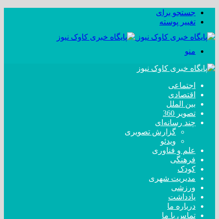
جستجو برای
تغییر پوسته
منو
اجتماعی
اقتصادی
بین الملل
تصویر 360
چند رسانه‌ای
گزارش تصویری
ویدئو
علم و فناوری
فرهنگی
کودک
مدیریت شهری
ورزشی
یادداشت
درباره ما
تماس با ما