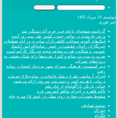
جستجو برای
دوشنبه, 19 مرداد 1405
خبر فوری
گرداننده صفحه‌ای با نام خیبر خرم آباد دستگیر شد
وزش باد شدید در نواحی جنوب کشور طی سه روز آینده
لینک‌های آلوده، سوغات کلاهبرداران سایبری در ایام تعطیلات
خبرنگاران راویان حقیقت در عصر رسانه/افزایش اعتماد
عمومی و شکاندن قدرت شایعه نتیجه خبرنگار کارآمد است
ضرورت مدیریت منابع و کنترل هزینه‌ها برای شتاب‌بخشی به
پروژه‌های عمرانی
دبیر کمیسیون فرهنگی شورای شهر به دیدار اصحاب رسانه
رفت
اجرای آزمایشی طرح پزشک خانواده در ساوجبلاغ؛ خدمات
درمانی با هزینه کمتر و دسترسی سریع‌تر ارائه می‌شود
جدایی بازیکن پاراگوئه‌ای از چادرملو
تاکید قاهره بر اجرای توافق آتش‌بس غزه
سقوط تجهیزات حفاری روی مقنّی در عمق ۱۵ متری چاه
نوشته تصادفی
خوراک
تلگرام