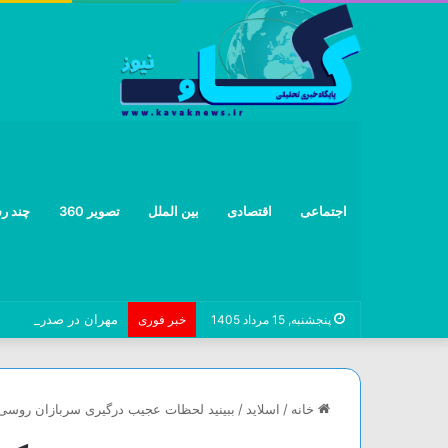
اجتماعی
اقتصادی
بین الملل
تصویر 360
چند رس
مهران در صدر مسیر‌های ورودی/ ۲۴ زائر جان باخت
پنجشنبه, 15 مرداد 1405
خبر فوری
خانه
/
اسلاید
/
ببینید لحظات عجیب درگیری سربازان روسی و