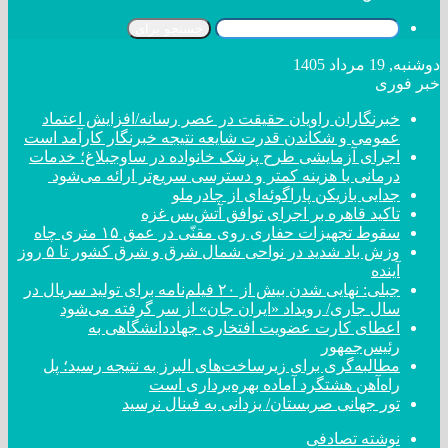
جستجو برای
دوشنبه, 19 مرداد 1405
خبر فوری
خبرنگاران راویان حقیقت در عصر رسانه/افزایش اعتماد
عمومی و شکاندن قدرت شایعه نتیجه خبرنگار کارآمد است
اجرای آزمایشی طرح پزشک خانواده در ساوجبلاغ؛ خدمات
درمانی با هزینه کمتر و دسترسی سریع‌تر ارائه می‌شود
جدایی بازیکن پاراگوئه‌ای از چادرملو
تاکید قاهره بر اجرای توافق آتش‌بس غزه
سقوط تجهیزات حفاری روی مقنّی در عمق ۱۵ متری چاه
وزش باد شدید در نواحی شمال شرق و شرق کشور تا ۵ روز
آینده
جبلی: نهایی شدن بیش از ۲۰ فیلم‌نامه برای تولید سریال در
سال جاری/ رویداد «ایران جان» از سر گرفته می‌شود
اعطای کارت عضویت افتخاری جهاددانشگاهی به
رئیس‌جمهور
مطالبه‌گری برای زیرساخت‌های البرز به نتیجه رسید؛ پل
راه‌آهن هشتگرد آماده بهره‌برداری است
تور جهانی صربستان/ یزدانی به فینال نرسید
نوشته تصادفی