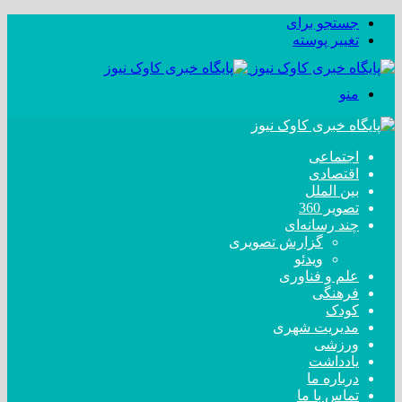
جستجو برای
تغییر پوسته
منو
اجتماعی
اقتصادی
بین الملل
تصویر 360
چند رسانه‌ای
گزارش تصویری
ویدئو
علم و فناوری
فرهنگی
کودک
مدیریت شهری
ورزشی
یادداشت
درباره ما
تماس با ما