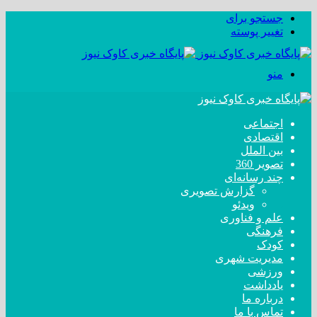
جستجو برای
تغییر پوسته
منو
اجتماعی
اقتصادی
بین الملل
تصویر 360
چند رسانه‌ای
گزارش تصویری
ویدئو
علم و فناوری
فرهنگی
کودک
مدیریت شهری
ورزشی
یادداشت
درباره ما
تماس با ما