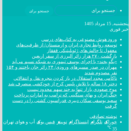
جستجو برای
پنجشنبه, 15 مرداد 1405
خبر فوری
ورود هوش مصنوعی به کتاب‌های درسی
توسعه روابط تجاری ایران و ارمنستان/ از ظرفیت‌های
مغفول تا چالش‌های ژئوپلیتیکی قفقاز
بازگشت ۲۷۰ هزار زائر البرزی از سفر اربعین
«بگو بخند» با اجرای یوسف تیموری به شبکه نسیم می‌آید
مهران در صدر مسیر‌های ورودی/ ۲۴ زائر جان باختند و ۱۵۴
نفر مصدوم شدند
ناکامی مجدد استقلال در باز کردن پنجره نقل و انتقالاتی
دختر ‌۱۸‌ ‌ساله‌ با تلاش پلیس کرج از خودکشی منصرف شد
موج صعودی بازار تنها به چند سهم محدود نیست
جنگ ایران و بهای سنگینی که ترامپ به امارات پرداخت
سعید یوسفی سکان دبیری فدراسیون کشتی را در دست
گرفت
نوشته تصادفی
خوراک
تلگرام
اینستاگرام
توییتر
فیس بوک
آب و هوای تهران
℃
35