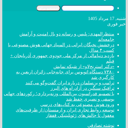
جستجو برای
شنبه, 17 مرداد 1405
خبر فوری
منتظرالمهدی: پلیس و رسانه دو بال امنیت و آرامش
جامعه‌اند
درخشش نخبگان ایرانی در المپیاد جهانی هوش مصنوعی با
کسب ۴ مدال
بازدید دنیامالی از مرکز ملی جودوی جمهوری آذربایجان +
فیلم
«دکتر استرنج‌لاو» از شبکه نمایش
۷۳۸۰ دستگاه اتوبوس برای جابه‌جایی زائران اربعین به
کارگیری شد
ترامپ و بن‌سلمان درباره ایران گفت‌و‌گو می‌کنند
ترافیک سنگین در آزادراه های البرز
با تصمیم فدراسیون بین‌المللی وزنه‌برداری؛ رکورد‌های جهانی
یوسفی و نصیری حفظ شد
ورود هوش مصنوعی به کتاب‌های درسی
توسعه روابط تجاری ایران و ارمنستان/ از ظرفیت‌های
مغفول تا چالش‌های ژئوپلیتیکی قفقاز
نوشته تصادفی