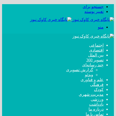
جستجو برای
تغییر پوسته
منو
اجتماعی
اقتصادی
بین الملل
تصویر 360
چند رسانه‌ای
گزارش تصویری
ویدئو
علم و فناوری
فرهنگی
کودک
مدیریت شهری
ورزشی
یادداشت
درباره ما
تماس با ما