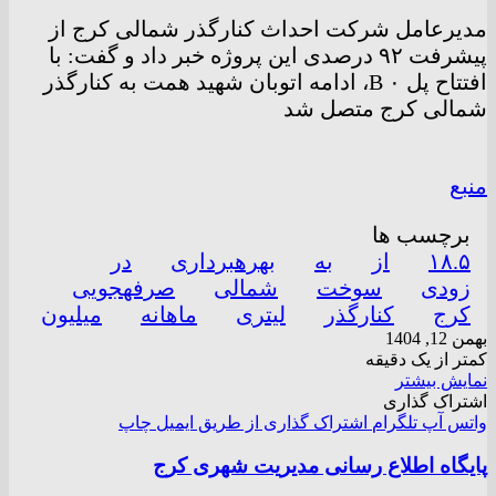
مدیرعامل شرکت احداث کنارگذر شمالی کرج از
پیشرفت ۹۲ درصدی این پروژه خبر داد و گفت: با
افتتاح پل B ۰، ادامه اتوبان شهید همت به کنارگذر
شمالی کرج متصل شد
منبع
برچسب ها
۱۸.۵
از
به
بهرهبرداری
در
زودی
سوخت
شمالی
صرفهجویی
کرج
کنارگذر
لیتری
ماهانه
میلیون
بهمن 12, 1404
کمتر از یک دقیقه
نمایش بیشتر
اشتراک گذاری
واتس آپ
تلگرام
اشتراک گذاری از طریق ایمیل
چاپ
پایگاه اطلاع رسانی مدیریت شهری کرج