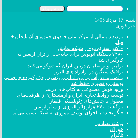
جستجو برای
شنبه, 17 مرداد 1405
خبر فوری
بازدید دنیامالی از مرکز ملی جودوی جمهوری آذربایجان +
فیلم
«دکتر استرنج‌لاو» از شبکه نمایش
۷۳۸۰ دستگاه اتوبوس برای جابه‌جایی زائران اربعین به
کارگیری شد
ترامپ و بن‌سلمان درباره ایران گفت‌و‌گو می‌کنند
ترافیک سنگین در آزادراه های البرز
با تصمیم فدراسیون بین‌المللی وزنه‌برداری؛ رکورد‌های جهانی
یوسفی و نصیری حفظ شد
ورود هوش مصنوعی به کتاب‌های درسی
توسعه روابط تجاری ایران و ارمنستان/ از ظرفیت‌های
مغفول تا چالش‌های ژئوپلیتیکی قفقاز
بازگشت ۲۷۰ هزار زائر البرزی از سفر اربعین
«بگو بخند» با اجرای یوسف تیموری به شبکه نسیم می‌آید
نوشته تصادفی
خوراک
تلگرام