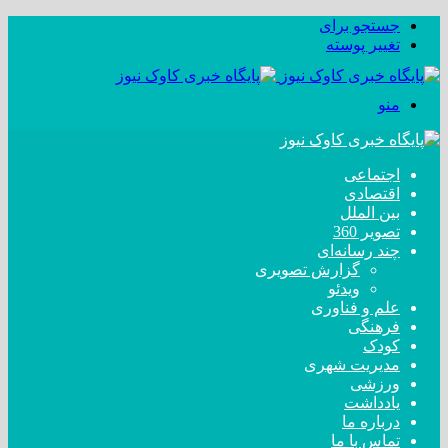
جستجو برای
تغییر پوسته
منو
اجتماعی
اقتصادی
بین الملل
تصویر 360
چند رسانه‌ای
گزارش تصویری
ویدئو
علم و فناوری
فرهنگی
کودک
مدیریت شهری
ورزشی
یادداشت
درباره ما
تماس با ما