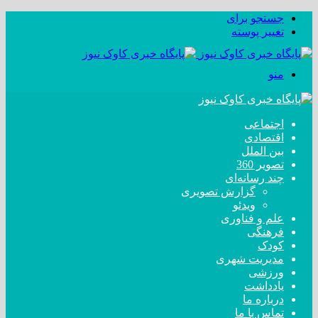
جستجو برای
تغییر پوسته
منو
اجتماعی
اقتصادی
بین الملل
تصویر 360
چند رسانه‌ای
گزارش تصویری
ویدئو
علم و فناوری
فرهنگی
کودک
مدیریت شهری
ورزشی
یادداشت
درباره ما
تماس با ما