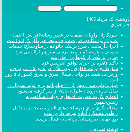
جستجو برای
دوشنبه, 19 مرداد 1405
خبر فوری
خبرنگاران راویان حقیقت در عصر رسانه/افزایش اعتماد
عمومی و شکاندن قدرت شایعه نتیجه خبرنگار کارآمد است
اجرای آزمایشی طرح پزشک خانواده در ساوجبلاغ؛ خدمات
درمانی با هزینه کمتر و دسترسی سریع‌تر ارائه می‌شود
جدایی بازیکن پاراگوئه‌ای از چادرملو
تاکید قاهره بر اجرای توافق آتش‌بس غزه
سقوط تجهیزات حفاری روی مقنّی در عمق ۱۵ متری چاه
وزش باد شدید در نواحی شمال شرق و شرق کشور تا ۵ روز
آینده
جبلی: نهایی شدن بیش از ۲۰ فیلم‌نامه برای تولید سریال در
سال جاری/ رویداد «ایران جان» از سر گرفته می‌شود
اعطای کارت عضویت افتخاری جهاددانشگاهی به
رئیس‌جمهور
مطالبه‌گری برای زیرساخت‌های البرز به نتیجه رسید؛ پل
راه‌آهن هشتگرد آماده بهره‌برداری است
تور جهانی صربستان/ یزدانی به فینال نرسید
نوشته تصادفی