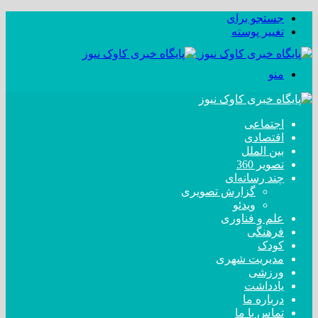
جستجو برای
تغییر پوسته
منو
اجتماعی
اقتصادی
بین الملل
تصویر 360
چند رسانه‌ای
گزارش تصویری
ویدئو
علم و فناوری
فرهنگی
کودک
مدیریت شهری
ورزشی
یادداشت
درباره ما
تماس با ما