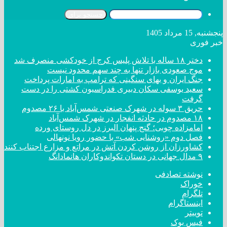
جستجو برای
پنجشنبه, 15 مرداد 1405
خبر فوری
دختر ‌۱۸‌ ‌ساله‌ با تلاش پلیس کرج از خودکشی منصرف شد
موج صعودی بازار تنها به چند سهم محدود نیست
جنگ ایران و بهای سنگینی که ترامپ به امارات پرداخت
سعید یوسفی سکان دبیری فدراسیون کشتی را در دست
گرفت
حریق ۳ سوله در شهرک صنعتی شمس‌آباد با ۲۶ مصدوم
۱۸ مصدوم در حادثه انفجار در شهرک شمس‌آباد
امامزاده چوبی؛ گنج پنهان البرز در دل روستای ورده
فصل دوم «روشنایی شب» با حضور رویا نونهالی
کشاورزان از روشن کردن آتش در مراتع و مزارع اجتناب کنند
۹ مدال جهانی در دستان تکواندوکاران هانمادانگ
نوشته تصادفی
خوراک
تلگرام
اینستاگرام
توییتر
فیس بوک