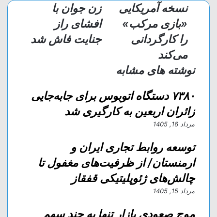
پ
م
ک
نسخه آمریکایی
زن جوان با
گ
ذ
«بازی مرکب»
افشای راز
ا
را کارگردانی
جنایت فاش شد
ر
ی
می‌کند
ا
نوشته های مشابه
ز
ط
ر
۷۳۸۰ دستگاه اتوبوس برای جابه‌جایی
ی
زائران اربعین به کارگیری شد
ق
ا
مرداد 16, 1405
ی
م
توسعه روابط تجاری ایران و
ی
ارمنستان/ از ظرفیت‌های مغفول تا
ل
چالش‌های ژئوپلیتیکی قفقاز
مرداد 15, 1405
موج صعودی بازار تنها به چند سهم