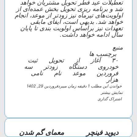
تعطیلات عید فطر تحویل مشتریان خواهد
شد و برنامه ریزی تحویل بخش عمده‌ای از
اولویت‌های تیرماه نیز زودتر از موعد، انجام
خواهد شد. بدیهی است، ایفای مابقی
تعهدات نیز براساس اولویت بندی تا پایان
سال ادامه خواهد داشت.
منبع
برچسب ها
۳۰
آغاز
از
تحویل
ثبت
خودروی
دستگاه
زودتر
سه
فروردین
موعد
نام
نامی
هزار
خواندن این مطلب 1 دقیقه زمان میبرد
فروردین 29, 1402
نمایش بیشتر
اشتراک گذاری
و
ت
ا
چ
ا
ل
ا
ش
ت
گ
ت
پ
ر
ر
س
دیوید فینچر
معمای گم شدن
آ
ا
ا