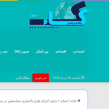
اجتماعی
اقتصادی
بین الملل
تصویر 360
چند رس
مطالبه‌گری برای زیرساخ
یکشنبه, 18 مرداد 1405
خبر فوری
خانه
/
اسلاید
/
تداوم اجرای طرح پاکسازی محله‌محور در منطقه ۰