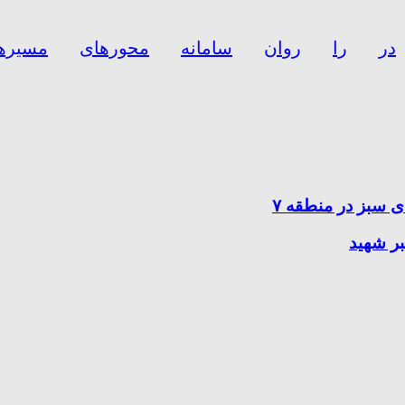
در
را
روان
سامانه
محورهای
مسیرها
 سبز در منطقه ۷