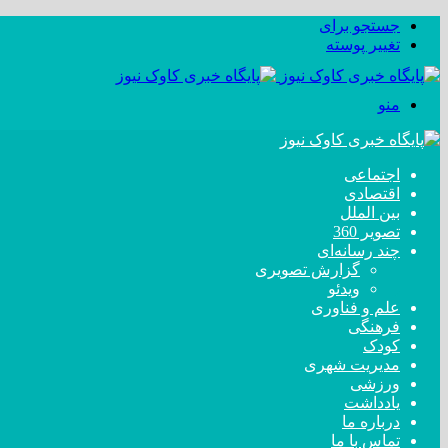
جستجو برای
تغییر پوسته
منو
اجتماعی
اقتصادی
بین الملل
تصویر 360
چند رسانه‌ای
گزارش تصویری
ویدئو
علم و فناوری
فرهنگی
کودک
مدیریت شهری
ورزشی
یادداشت
درباره ما
تماس با ما