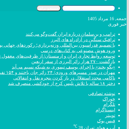
جستجو برای
جمعه, 16 مرداد 1405
خبر فوری
ترامپ و بن‌سلمان درباره ایران گفت‌و‌گو می‌کنند
ترافیک سنگین در آزادراه های البرز
با تصمیم فدراسیون بین‌المللی وزنه‌برداری؛ رکورد‌های جهان
ورود هوش مصنوعی به کتاب‌های درسی
توسعه روابط تجاری ایران و ارمنستان/ از ظرفیت‌های مغفول تا
بازگشت ۲۷۰ هزار زائر البرزی از سفر اربعین
«بگو بخند» با اجرای یوسف تیموری به شبکه نسیم می‌آید
مهران در صدر مسیر‌های ورودی/ ۲۴ زائر جان باختند و ۱۵۴ نفر مصدوم شدند
ناکامی مجدد استقلال در باز کردن پنجره نقل و انتقالاتی
دختر ‌۱۸‌ ‌ساله‌ با تلاش پلیس کرج از خودکشی منصرف شد
نوشته تصادفی
خوراک
تلگرام
اینستاگرام
توییتر
فیس بوک
℃
آب و هوای تهران
28