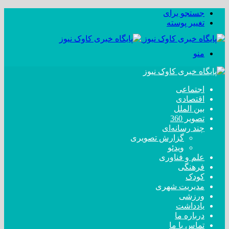
جستجو برای
تغییر پوسته
منو
اجتماعی
اقتصادی
بین الملل
تصویر 360
چند رسانه‌ای
گزارش تصویری
ویدئو
علم و فناوری
فرهنگی
کودک
مدیریت شهری
ورزشی
یادداشت
درباره ما
تماس با ما