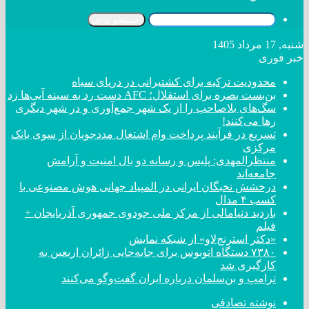
جستجو برای
شنبه, 17 مرداد 1405
خبر فوری
محدودیت ترکیه برای کشتیرانی در دریای سیاه
بن‌بست بصره برای استقلال؛ AFC دست رد به سینه آبی‌ها زد
سگ‌های بلاصاحب را از یک شهر جمع‌آوری و در شهر دیگری
رها می‌کنند!
تسریع در فرآیند پرداخت وام اشتغال مددجویان از سوی بانک
مرکزی
منتظرالمهدی: پلیس و رسانه دو بال امنیت و آرامش
جامعه‌اند
درخشش نخبگان ایرانی در المپیاد جهانی هوش مصنوعی با
کسب ۴ مدال
بازدید دنیامالی از مرکز ملی جودوی جمهوری آذربایجان +
فیلم
«دکتر استرنج‌لاو» از شبکه نمایش
۷۳۸۰ دستگاه اتوبوس برای جابه‌جایی زائران اربعین به
کارگیری شد
ترامپ و بن‌سلمان درباره ایران گفت‌و‌گو می‌کنند
نوشته تصادفی