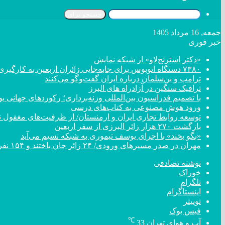
جستجو برای
جمعه, 16 مرداد 1405
خبر فوری
«دکتر استرنج‌لاو» از شبکه نمایش
۷۳۸۰ دستگاه اتوبوس برای جابه‌جایی زائران اربعین به کارگیری شد
ترامپ و بن‌سلمان درباره ایران گفت‌و‌گو می‌کنند
ترافیک سنگین در آزادراه های البرز
با تصمیم فدراسیون بین‌المللی وزنه‌برداری؛ رکورد‌های جهان
ورود هوش مصنوعی به کتاب‌های درسی
توسعه روابط تجاری ایران و ارمنستان/ از ظرفیت‌های مغفول تا
بازگشت ۲۷۰ هزار زائر البرزی از سفر اربعین
«بگو بخند» با اجرای یوسف تیموری به شبکه نسیم می‌آید
مهران در صدر مسیر‌های ورودی/ ۲۴ زائر جان باختند و ۱۵۴ نفر مصدوم شدند
نوشته تصادفی
خوراک
تلگرام
اینستاگرام
توییتر
فیس بوک
℃
آب و هوای تهران
33