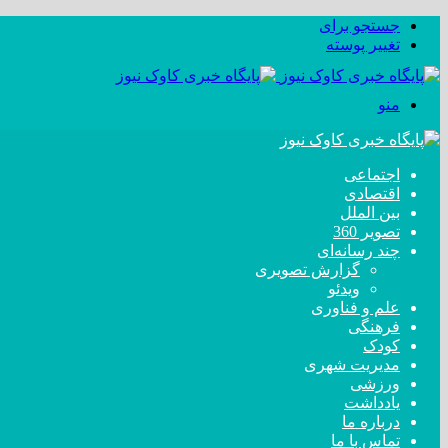
جستجو برای
تغییر پوسته
منو
اجتماعی
اقتصادی
بین الملل
تصویر 360
چند رسانه‌ای
گزارش تصویری
ویدئو
علم و فناوری
فرهنگی
کودک
مدیریت شهری
ورزشی
یادداشت
درباره ما
تماس با ما