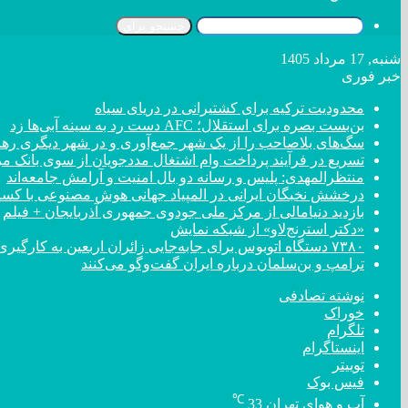
جستجو برای
شنبه, 17 مرداد 1405
خبر فوری
محدودیت ترکیه برای کشتیرانی در دریای سیاه
بن‌بست بصره برای استقلال؛ AFC دست رد به سینه آبی‌ها زد
سگ‌های بلاصاحب را از یک شهر جمع‌آوری و در شهر دیگری رها 
تسریع در فرآیند پرداخت وام اشتغال مددجویان از سوی بانک م
منتظرالمهدی: پلیس و رسانه دو بال امنیت و آرامش جامعه‌اند
درخشش نخبگان ایرانی در المپیاد جهانی هوش مصنوعی با کسب ۴ مد
بازدید دنیامالی از مرکز ملی جودوی جمهوری آذربایجان + فیلم
«دکتر استرنج‌لاو» از شبکه نمایش
۷۳۸۰ دستگاه اتوبوس برای جابه‌جایی زائران اربعین به کارگیری شد
ترامپ و بن‌سلمان درباره ایران گفت‌و‌گو می‌کنند
نوشته تصادفی
خوراک
تلگرام
اینستاگرام
توییتر
فیس بوک
℃
آب و هوای تهران
33