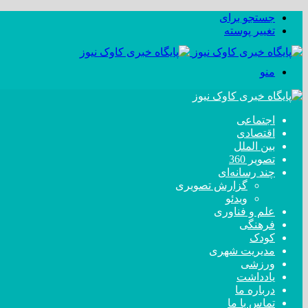
جستجو برای
تغییر پوسته
منو
اجتماعی
اقتصادی
بین الملل
تصویر 360
چند رسانه‌ای
گزارش تصویری
ویدئو
علم و فناوری
فرهنگی
کودک
مدیریت شهری
ورزشی
یادداشت
درباره ما
تماس با ما