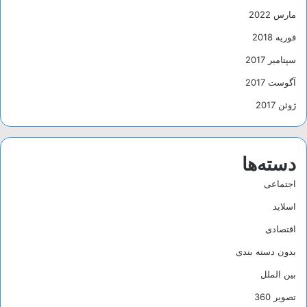
نتیجه کدام عناصر می‌توانند به
مارس 2022
سیارات فراخورشیدی منتقل شده یا
فوریه 2018
در اتمسفر سیاره‌های گازی یا یخی
سپتامبر 2017
غول پیکر قرار گیرند.
آگوست 2017
ژوئن 2017
جیمز وب
تلسکوپ
برچسب ها
دسته‌ها
اجتماعی
اسلاید
اقتصادی
بدون دسته بندی
بین الملل
تصویر 360