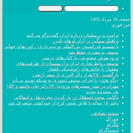
جستجو برای
جمعه, 16 مرداد 1405
خبر فوری
ترامپ و بن‌سلمان درباره ایران گفت‌و‌گو می‌کنند
ترافیک سنگین در آزادراه های البرز
با تصمیم فدراسیون بین‌المللی وزنه‌برداری؛ رکورد‌های جهانی
یوسفی و نصیری حفظ شد
ورود هوش مصنوعی به کتاب‌های درسی
توسعه روابط تجاری ایران و ارمنستان/ از ظرفیت‌های
مغفول تا چالش‌های ژئوپلیتیکی قفقاز
بازگشت ۲۷۰ هزار زائر البرزی از سفر اربعین
«بگو بخند» با اجرای یوسف تیموری به شبکه نسیم می‌آید
مهران در صدر مسیر‌های ورودی/ ۲۴ زائر جان باختند و ۱۵۴
نفر مصدوم شدند
ناکامی مجدد استقلال در باز کردن پنجره نقل و انتقالاتی
دختر ‌۱۸‌ ‌ساله‌ با تلاش پلیس کرج از خودکشی منصرف شد
نوشته تصادفی
خوراک
تلگرام
اینستاگرام