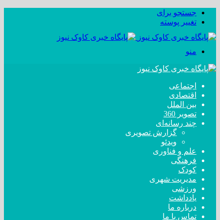
جستجو برای
تغییر پوسته
منو
اجتماعی
اقتصادی
بین الملل
تصویر 360
چند رسانه‌ای
گزارش تصویری
ویدئو
علم و فناوری
فرهنگی
کودک
مدیریت شهری
ورزشی
یادداشت
درباره ما
تماس با ما