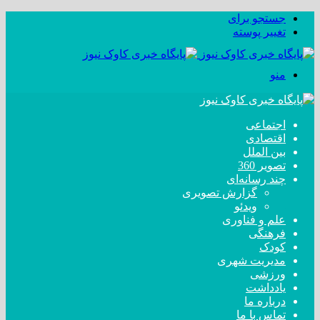
جستجو برای
تغییر پوسته
منو
اجتماعی
اقتصادی
بین الملل
تصویر 360
چند رسانه‌ای
گزارش تصویری
ویدئو
علم و فناوری
فرهنگی
کودک
مدیریت شهری
ورزشی
یادداشت
درباره ما
تماس با ما