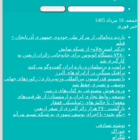
جستجو برای
جمعه, 16 مرداد 1405
خبر فوری
بازدید دنیامالی از مرکز ملی جودوی جمهوری آذربایجان +
فیلم
«دکتر استرنج‌لاو» از شبکه نمایش
۷۳۸۰ دستگاه اتوبوس برای جابه‌جایی زائران اربعین به
کارگیری شد
ترامپ و بن‌سلمان درباره ایران گفت‌و‌گو می‌کنند
ترافیک سنگین در آزادراه های البرز
با تصمیم فدراسیون بین‌المللی وزنه‌برداری؛ رکورد‌های جهانی
یوسفی و نصیری حفظ شد
ورود هوش مصنوعی به کتاب‌های درسی
توسعه روابط تجاری ایران و ارمنستان/ از ظرفیت‌های
مغفول تا چالش‌های ژئوپلیتیکی قفقاز
بازگشت ۲۷۰ هزار زائر البرزی از سفر اربعین
«بگو بخند» با اجرای یوسف تیموری به شبکه نسیم می‌آید
نوشته تصادفی
خوراک
تلگرام