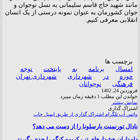
مانند شهید حاج قاسم سلیمانی به نسل نوجوان و
جوان کشورمان به عنوان نمونه درستی از یک انسان
انقلابی معرفی کنیم.
برچسب ها
امسال
برنامه
به
پایتخت
توجه
حوزه
در
شهرداری
شهرداری تهران
فرهنگی
نوجوانان
فروردین 24, 1402
خواندن این مطلب 1 دقیقه زمان میبرد
نمایش بیشتر
اشتراک گذاری
واتس آپ
تلگرام
اشتراک گذاری از طریق ایمیل
چاپ
نادال تورنمنت بارسلونا را از دست می دهد؟
دامداران هشدارهای تب کریمه کنگو را جدی بگیرند