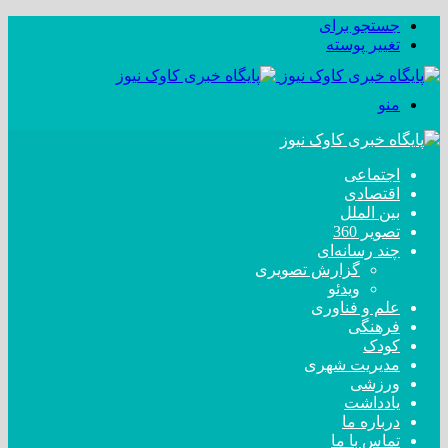
جستجو برای
تغییر پوسته
منو
اجتماعی
اقتصادی
بین الملل
تصویر 360
چند رسانه‌ای
گزارش تصویری
ویدئو
علم و فناوری
فرهنگی
کودک
مدیریت شهری
ورزشی
یادداشت
درباره ما
تماس با ما