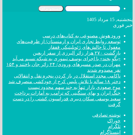
جستجو برای
پنجشنبه, 15 مرداد 1405
خبر فوری
ورود هوش مصنوعی به کتاب‌های درسی
توسعه روابط تجاری ایران و ارمنستان/ از ظرفیت‌های
مغفول تا چالش‌های ژئوپلیتیکی قفقاز
بازگشت ۲۷۰ هزار زائر البرزی از سفر اربعین
«بگو بخند» با اجرای یوسف تیموری به شبکه نسیم می‌آید
مهران در صدر مسیر‌های ورودی/ ۲۴ زائر جان باختند و ۱۵۴
نفر مصدوم شدند
ناکامی مجدد استقلال در باز کردن پنجره نقل و انتقالاتی
دختر ‌۱۸‌ ‌ساله‌ با تلاش پلیس کرج از خودکشی منصرف شد
موج صعودی بازار تنها به چند سهم محدود نیست
جنگ ایران و بهای سنگینی که ترامپ به امارات پرداخت
سعید یوسفی سکان دبیری فدراسیون کشتی را در دست
گرفت
نوشته تصادفی
خوراک
تلگرام
اینستاگرام