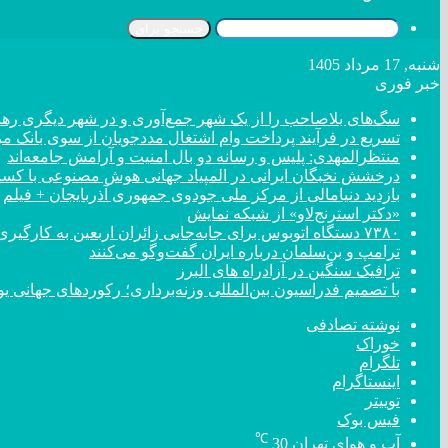
جستجو برای
شنبه, 17 مرداد 1405
خبر فوری
سگ‌های بلاصاحب را از یک شهر جمع‌آوری و در شهر دیگری رها 
تسریع در فرآیند پرداخت وام اشتغال مددجویان از سوی بانک م
منتظرالمهدی: پلیس و رسانه دو بال امنیت و آرامش جامعه‌اند
درخشش نخبگان ایرانی در المپیاد جهانی هوش مصنوعی با کسب ۴ مد
بازدید دنیامالی از مرکز ملی جودوی جمهوری آذربایجان + فیلم
«دکتر استرنج‌لاو» از شبکه نمایش
۷۳۸۰ دستگاه اتوبوس برای جابه‌جایی زائران اربعین به کارگیری شد
ترامپ و بن‌سلمان درباره ایران گفت‌و‌گو می‌کنند
ترافیک سنگین در آزادراه های البرز
با تصمیم فدراسیون بین‌المللی وزنه‌برداری؛ رکورد‌های جهان
نوشته تصادفی
خوراک
تلگرام
اینستاگرام
توییتر
فیس بوک
℃
آب و هوای تهران
30