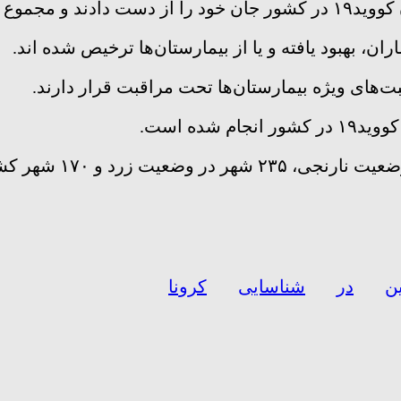
ن
در
شناسایی
کرونا