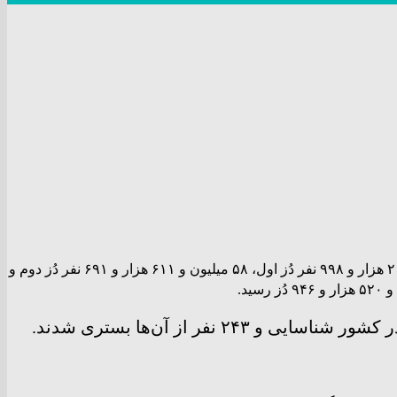
تا کنون ۶۵ میلیون و ۲۱۵ هزار و ۹۹۸ نفر دُز اول، ۵۸ میلیون و ۶۱۱ هزار و ۶۹۱ نفر دُز دوم و