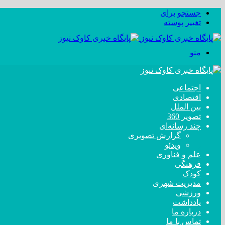
جستجو برای
تغییر پوسته
منو
اجتماعی
اقتصادی
بین الملل
تصویر 360
چند رسانه‌ای
گزارش تصویری
ویدئو
علم و فناوری
فرهنگی
کودک
مدیریت شهری
ورزشی
یادداشت
درباره ما
تماس با ما