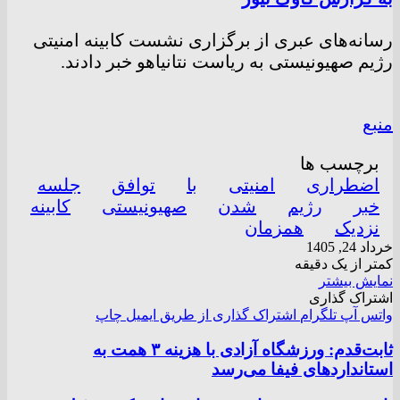
رسانه‌های عبری از برگزاری نشست کابینه امنیتی
رژیم صهیونیستی به ریاست نتانیاهو خبر دادند.
منبع
برچسب ها
اضطراری
امنیتی
با
توافق
جلسه
خبر
رژیم
شدن
صهیونیستی
کابینه
نزدیک
همزمان
خرداد 24, 1405
کمتر از یک دقیقه
نمایش بیشتر
اشتراک گذاری
واتس آپ
تلگرام
اشتراک گذاری از طریق ایمیل
چاپ
ثابت‌قدم: ورزشگاه آزادی با هزینه ۳ همت به
استاندارد‌های فیفا می‌رسد