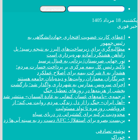
جستجو برای
یکشنبه, 18 مرداد 1405
خبر فوری
اعطای کارت عضویت افتخاری جهاددانشگاهی به
رئیس‌جمهور
مطالبه‌گری برای زیرساخت‌های البرز به نتیجه رسید؛ پل
راه‌آهن هشتگرد آماده بهره‌برداری است
تور جهانی صربستان/ یزدانی به فینال نرسید
تأکید رئیس کل بیمه مرکزی بر پرداخت خسارت مردم؛
هشدار به ۸ شرکت‌ بیمه برای اصلاح عملکرد
خبرنگاران معماران روایت‌ها و دیده‌بانان جامعه هستند
اجرای سرویس مدارس به شهرداری واگذار شد؛ بازگشت
بخشی از هزینه‌ها در روزهای تعطیل جنگ
ترجمه‌ی «نامه‌های غسان کنفانی به غادة السمان» منتشر شد
«اهل ایران» جنگ را از دل زندگی مردم روایت می‌کند؛ از
فروپاشی روزمره تا تولد مسئولیت
محدودیت ترکیه برای کشتیرانی در دریای سیاه
بن‌بست بصره برای استقلال؛ AFC دست رد به سینه آبی‌ها زد
نوشته تصادفی
خوراک