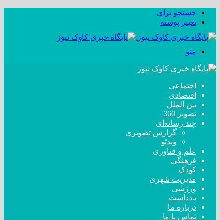
جستجو برای
تغییر پوسته
منو
اجتماعی
اقتصادی
بین الملل
تصویر 360
چند رسانه‌ای
گزارش تصویری
ویدئو
علم و فناوری
فرهنگی
کودک
مدیریت شهری
ورزشی
یادداشت
درباره ما
تماس با ما