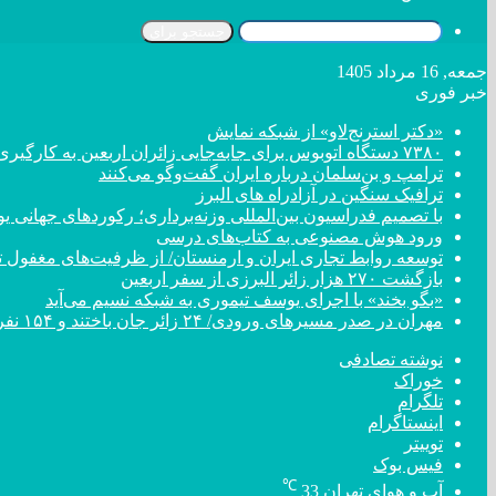
جستجو برای
جمعه, 16 مرداد 1405
خبر فوری
«دکتر استرنج‌لاو» از شبکه نمایش
۷۳۸۰ دستگاه اتوبوس برای جابه‌جایی زائران اربعین به کارگیری شد
ترامپ و بن‌سلمان درباره ایران گفت‌و‌گو می‌کنند
ترافیک سنگین در آزادراه های البرز
با تصمیم فدراسیون بین‌المللی وزنه‌برداری؛ رکورد‌های جهان
ورود هوش مصنوعی به کتاب‌های درسی
توسعه روابط تجاری ایران و ارمنستان/ از ظرفیت‌های مغفول تا
بازگشت ۲۷۰ هزار زائر البرزی از سفر اربعین
«بگو بخند» با اجرای یوسف تیموری به شبکه نسیم می‌آید
مهران در صدر مسیر‌های ورودی/ ۲۴ زائر جان باختند و ۱۵۴ نفر مصدوم شدند
نوشته تصادفی
خوراک
تلگرام
اینستاگرام
توییتر
فیس بوک
℃
آب و هوای تهران
33