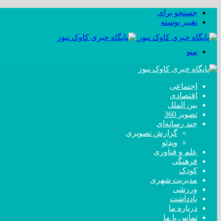
جستجو برای
تغییر پوسته
منو
اجتماعی
اقتصادی
بین الملل
تصویر 360
چند رسانه‌ای
گزارش تصویری
ویدئو
علم و فناوری
فرهنگی
کودک
مدیریت شهری
ورزشی
یادداشت
درباره ما
تماس با ما