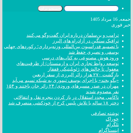
جستجو برای
جمعه, 16 مرداد 1405
خبر فوری
ترامپ و بن‌سلمان درباره ایران گفت‌و‌گو می‌کنند
ترافیک سنگین در آزادراه های البرز
با تصمیم فدراسیون بین‌المللی وزنه‌برداری؛ رکورد‌های جهانی
یوسفی و نصیری حفظ شد
ورود هوش مصنوعی به کتاب‌های درسی
توسعه روابط تجاری ایران و ارمنستان/ از ظرفیت‌های
مغفول تا چالش‌های ژئوپلیتیکی قفقاز
بازگشت ۲۷۰ هزار زائر البرزی از سفر اربعین
«بگو بخند» با اجرای یوسف تیموری به شبکه نسیم می‌آید
مهران در صدر مسیر‌های ورودی/ ۲۴ زائر جان باختند و ۱۵۴
نفر مصدوم شدند
ناکامی مجدد استقلال در باز کردن پنجره نقل و انتقالاتی
دختر ‌۱۸‌ ‌ساله‌ با تلاش پلیس کرج از خودکشی منصرف شد
نوشته تصادفی
خوراک
تلگرام
اینستاگرام