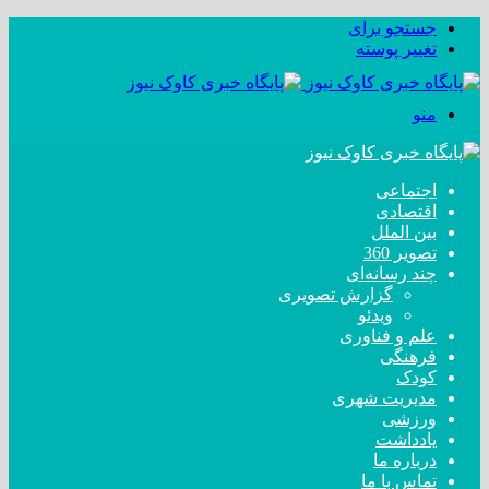
جستجو برای
تغییر پوسته
منو
اجتماعی
اقتصادی
بین الملل
تصویر 360
چند رسانه‌ای
گزارش تصویری
ویدئو
علم و فناوری
فرهنگی
کودک
مدیریت شهری
ورزشی
یادداشت
درباره ما
تماس با ما