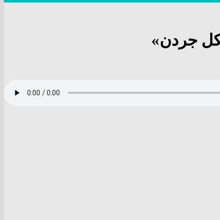
یکل جردن»