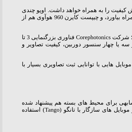
لی هم کاهش کیفیت را به همراه خواهد داشت. اوپو چندی
پیش فناوری Precision Optical Zoom را معرفی کرد که می تواند تا 5 برابر بزرگنمایی اپتیکال را به همراه بیاورد، و چیپست کایرن 960 هوآوی هم از
ز طرفی، شایعات از قابلیت بزرگنمایی 3 برابری در ماژول دوربین دوگانه گلکسی نوت 8 حکایت دارند؛ شرکت Corephotonics فناوری بزرگنمایی 3 تا
 با بهره گیری از سه یا چهار سنسور دوربین، کیفیت تصاویر و
نزدیک، موبایل هایی با توانایی ثبت تصاویری بسیار با
وری مشابهی برای محیط های بسته هم پیشنهاد شده
است. گوگل در کنفرانس I/O امسال از تکنولوژی VPS مبتنی بر واقعیت افزوده رونمایی کرد که در موبایل های سازگار با تانگو (Tango) استفاده