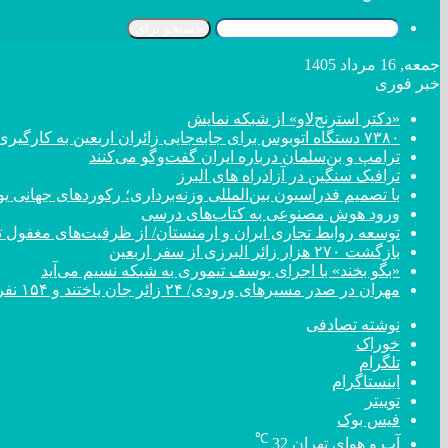
جستجو برای
جمعه, 16 مرداد 1405
خبر فوری
«دکتر استرنج‌لاو» از شبکه نمایش
۷۳۸۰ دستگاه اتوبوس برای جابه‌جایی زائران اربعین به کارگیری شد
ترامپ و بن‌سلمان درباره ایران گفت‌و‌گو می‌کنند
ترافیک سنگین در آزادراه های البرز
با تصمیم فدراسیون بین‌المللی وزنه‌برداری؛ رکورد‌های جهان
ورود هوش مصنوعی به کتاب‌های درسی
توسعه روابط تجاری ایران و ارمنستان/ از ظرفیت‌های مغفول تا
بازگشت ۲۷۰ هزار زائر البرزی از سفر اربعین
«بگو بخند» با اجرای یوسف تیموری به شبکه نسیم می‌آید
مهران در صدر مسیر‌های ورودی/ ۲۴ زائر جان باختند و ۱۵۴ نفر مصدوم شدند
نوشته تصادفی
خوراک
تلگرام
اینستاگرام
توییتر
فیس بوک
℃
آب و هوای تهران
32