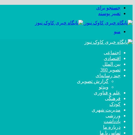
جستجو برای
تغییر پوسته
منو
اجتماعی
اقتصادی
بین الملل
تصویر 360
چند رسانه‌ای
گزارش تصویری
ویدئو
علم و فناوری
فرهنگی
کودک
مدیریت شهری
ورزشی
یادداشت
درباره ما
تماس با ما