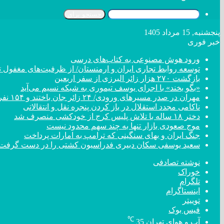
جستجو برای
پنجشنبه, 15 مرداد 1405
خبر فوری
ورود هوش مصنوعی به کتاب‌های درسی
توسعه روابط تجاری ایران و ارمنستان/ از ظرفیت‌های مغفول تا
بازگشت ۲۷۰ هزار زائر البرزی از سفر اربعین
«بگو بخند» با اجرای یوسف تیموری به شبکه نسیم می‌آید
مهران در صدر مسیر‌های ورودی/ ۲۴ زائر جان باختند و ۱۵۴ نفر مصدوم شدند
ناکامی مجدد استقلال در باز کردن پنجره نقل و انتقالاتی
دختر ‌۱۸‌ ‌ساله‌ با تلاش پلیس کرج از خودکشی منصرف شد
موج صعودی بازار تنها به چند سهم محدود نیست
جنگ ایران و بهای سنگینی که ترامپ به امارات پرداخت
سعید یوسفی سکان دبیری فدراسیون کشتی را در دست گرفت
نوشته تصادفی
خوراک
تلگرام
اینستاگرام
توییتر
فیس بوک
℃
آب و هوای تهران
35