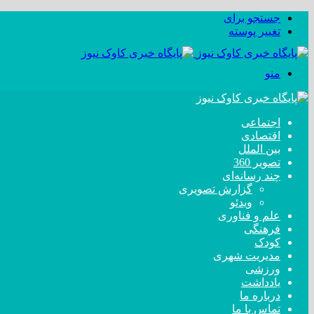
جستجو برای
تغییر پوسته
منو
اجتماعی
اقتصادی
بین الملل
تصویر 360
چند رسانه‌ای
گزارش تصویری
ویدئو
علم و فناوری
فرهنگی
کودک
مدیریت شهری
ورزشی
یادداشت
درباره ما
تماس با ما