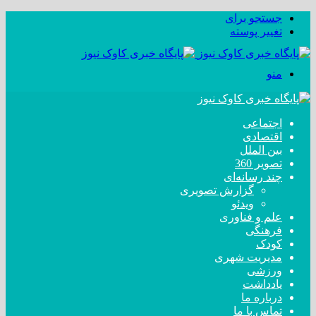
جستجو برای
تغییر پوسته
منو
اجتماعی
اقتصادی
بین الملل
تصویر 360
چند رسانه‌ای
گزارش تصویری
ویدئو
علم و فناوری
فرهنگی
کودک
مدیریت شهری
ورزشی
یادداشت
درباره ما
تماس با ما