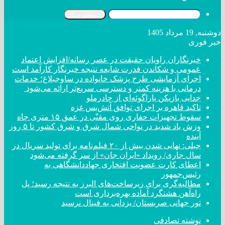
جستجو برای
دوشنبه, 19 مرداد 1405
خبر فوری
خبرنگاران راویان حقیقت در عصر رسانه/افزایش اعتماد
عمومی و شکاندن قدرت شایعه نتیجه خبرنگار کارآمد است
اجرای آزمایشی طرح پزشک خانواده در ساوجبلاغ؛ خدمات
درمانی با هزینه کمتر و دسترسی سریع‌تر ارائه می‌شود
جدایی بازیکن پاراگوئه‌ای از چادرملو
تاکید قاهره بر اجرای توافق آتش‌بس غزه
سقوط تجهیزات حفاری روی مقنّی در عمق ۱۵ متری چاه
وزش باد شدید در نواحی شمال شرق و شرق کشور تا ۵ روز
آینده
جبلی: نهایی شدن بیش از ۲۰ فیلم‌نامه برای تولید سریال در
سال جاری/ رویداد «ایران جان» از سر گرفته می‌شود
اعطای کارت عضویت افتخاری جهاددانشگاهی به
رئیس‌جمهور
مطالبه‌گری برای زیرساخت‌های البرز به نتیجه رسید؛ پل
راه‌آهن هشتگرد آماده بهره‌برداری است
تور جهانی صربستان/ یزدانی به فینال نرسید
نوشته تصادفی