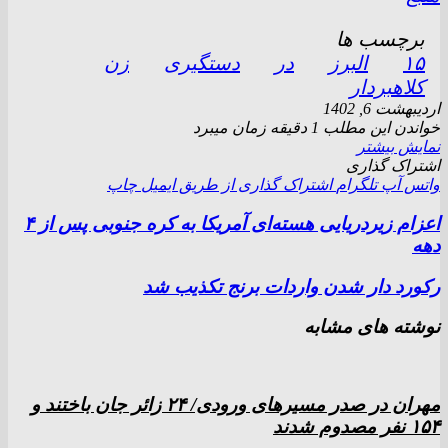
برچسب ها
۱۵
البرز
در
دستگیری
زن
کلاهبردار
اردیبهشت 6, 1402
خواندن این مطلب 1 دقیقه زمان میبرد
نمایش بیشتر
اشتراک گذاری
واتس آپ
تلگرام
اشتراک گذاری از طریق ایمیل
چاپ
اعزام زیردریایی هسته‌ای آمریکا به کره جنوبی پس از ۴
دهه
رکورد دار شدن واردات برنج تکذیب شد
نوشته های مشابه
مهران در صدر مسیر‌های ورودی/ ۲۴ زائر جان باختند و
۱۵۴ نفر مصدوم شدند