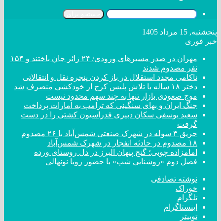
جستجو برای
پنجشنبه, 15 مرداد 1405
خبر فوری
مهران در صدر مسیر‌های ورودی/ ۲۴ زائر جان باختند و ۱۵۴
نفر مصدوم شدند
ناکامی مجدد استقلال در باز کردن پنجره نقل و انتقالاتی
دختر ‌۱۸‌ ‌ساله‌ با تلاش پلیس کرج از خودکشی منصرف شد
موج صعودی بازار تنها به چند سهم محدود نیست
جنگ ایران و بهای سنگینی که ترامپ به امارات پرداخت
سعید یوسفی سکان دبیری فدراسیون کشتی را در دست
گرفت
حریق ۳ سوله در شهرک صنعتی شمس‌آباد با ۲۶ مصدوم
۱۸ مصدوم در حادثه انفجار در شهرک شمس‌آباد
امامزاده چوبی؛ گنج پنهان البرز در دل روستای ورده
فصل دوم «روشنایی شب» با حضور رویا نونهالی
نوشته تصادفی
خوراک
تلگرام
اینستاگرام
توییتر