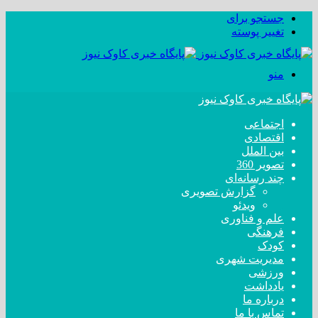
جستجو برای
تغییر پوسته
منو
اجتماعی
اقتصادی
بین الملل
تصویر 360
چند رسانه‌ای
گزارش تصویری
ویدئو
علم و فناوری
فرهنگی
کودک
مدیریت شهری
ورزشی
یادداشت
درباره ما
تماس با ما