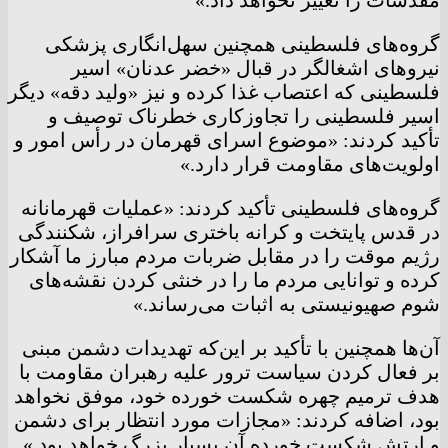
مقدسات را تغییر نخواهد داد.»
گروه‌های فلسطینی همچنین سهل‌انگاری پزشکی
نیرو‌های اشغالگر در قبال «خضر عدنان» اسیر
فلسطینی که اعتصاب غذا کرده و نیز «ولید دقه» دیگر
اسیر فلسطینی را تجاوزکاری خطرناک توصیف و
تأکید کردند: «موضوع اسرای قهرمان در رأس امور و
اولویت‌های مقاومت قرار دارد.»
گروه‌های فلسطینی تأکید کردند: «عملیات قهرمانانه
در قدس پایتخت و کرانه باختری سرافراز، شکنندگی
رژیم موقت را در مقابل ضربات مردم مبارز ما آشکار
کرده و توانایی مردم ما را در خنثی کردن نقشه‌های
شوم صهیونیستی به اثبات می‌رساند.»
آن‌ها همچنین با تأکید بر این‌که تهدیدات دشمن مبنی
بر فعال کردن سیاست ترور علیه رهبران مقاومت با
هدف ترمیم چهره شکست خورده خود، موفق نخواهد
بود، اضافه کردند: «مجازات مورد انتظار برای دشمن
و ارتش شکست خورده آن بسیار بزرگ خواهد بود.»