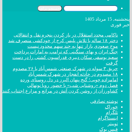
جستجو برای
پنجشنبه, 15 مرداد 1405
خبر فوری
ناکامی مجدد استقلال در باز کردن پنجره نقل و انتقالاتی
دختر ‌۱۸‌ ‌ساله‌ با تلاش پلیس کرج از خودکشی منصرف شد
موج صعودی بازار تنها به چند سهم محدود نیست
جنگ ایران و بهای سنگینی که ترامپ به امارات پرداخت
سعید یوسفی سکان دبیری فدراسیون کشتی را در دست
گرفت
حریق ۳ سوله در شهرک صنعتی شمس‌آباد با ۲۶ مصدوم
۱۸ مصدوم در حادثه انفجار در شهرک شمس‌آباد
امامزاده چوبی؛ گنج پنهان البرز در دل روستای ورده
فصل دوم «روشنایی شب» با حضور رویا نونهالی
کشاورزان از روشن کردن آتش در مراتع و مزارع اجتناب کنند
نوشته تصادفی
خوراک
تلگرام
اینستاگرام
توییتر
فیس بوک