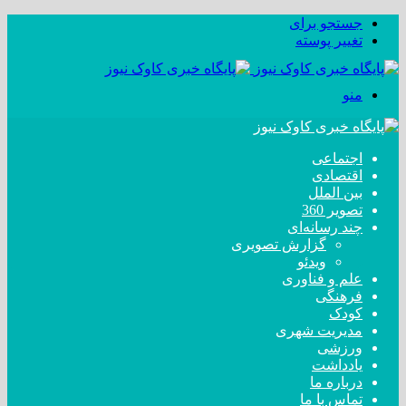
جستجو برای
تغییر پوسته
منو
اجتماعی
اقتصادی
بین الملل
تصویر 360
چند رسانه‌ای
گزارش تصویری
ویدئو
علم و فناوری
فرهنگی
کودک
مدیریت شهری
ورزشی
یادداشت
درباره ما
تماس با ما