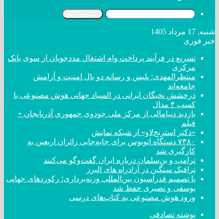
جستجو برای
شنبه, 17 مرداد 1405
خبر فوری
تسریع در فرآیند پرداخت وام اشتغال مددجویان از سوی بانک
مرکزی
منتظرالمهدی: پلیس و رسانه دو بال امنیت و آرامش
جامعه‌اند
درخشش نخبگان ایرانی در المپیاد جهانی هوش مصنوعی با
کسب ۴ مدال
بازدید دنیامالی از مرکز ملی جودوی جمهوری آذربایجان +
فیلم
«دکتر استرنج‌لاو» از شبکه نمایش
۷۳۸۰ دستگاه اتوبوس برای جابه‌جایی زائران اربعین به
کارگیری شد
ترامپ و بن‌سلمان درباره ایران گفت‌و‌گو می‌کنند
ترافیک سنگین در آزادراه های البرز
با تصمیم فدراسیون بین‌المللی وزنه‌برداری؛ رکورد‌های جهانی
یوسفی و نصیری حفظ شد
ورود هوش مصنوعی به کتاب‌های درسی
نوشته تصادفی