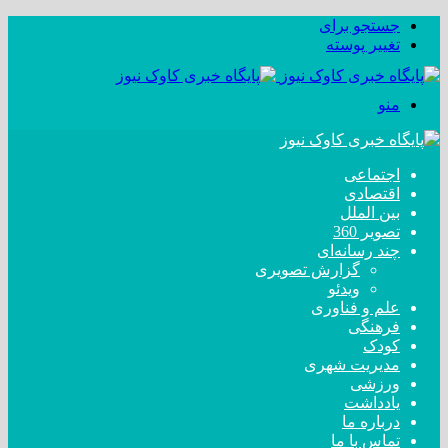
جستجو برای
تغییر پوسته
منو
اجتماعی
اقتصادی
بین الملل
تصویر 360
چند رسانه‌ای
گزارش تصویری
ویدئو
علم و فناوری
فرهنگی
کودک
مدیریت شهری
ورزشی
یادداشت
درباره ما
تماس با ما