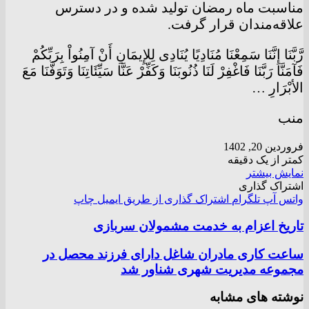
مناسبت ماه رمضان تولید شده و در دسترس
علاقه‌مندان قرار گرفت.
رَّبَّنَا إِنَّنَا سَمِعْنَا مُنَادِیًا یُنَادِی لِلإِیمَانِ أَنْ آمِنُواْ بِرَبِّکُمْ
فَآمَنَّا رَبَّنَا فَاغْفِرْ لَنَا ذُنُوبَنَا وَکَفِّرْ عَنَّا سَیِّئَاتِنَا وَتَوَفَّنَا مَعَ
الأبْرَارِ …
منب
فروردین 20, 1402
کمتر از یک دقیقه
نمایش بیشتر
اشتراک گذاری
واتس آپ
تلگرام
اشتراک گذاری از طریق ایمیل
چاپ
تاریخ اعزام به خدمت مشمولان سربازی
ساعت کاری مادران شاغل دارای فرزند محصل در
مجموعه مدیریت شهری شناور شد
نوشته های مشابه