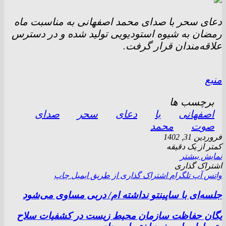
دعای سحر با صدای محمد اصفهانی به مناسبت ماه
رمضان به شیوه استودیویی تولید شده و در دسترس
علاقه‌مندان قرار گرفت.
منبع
برچسب ها
اصفهانی
با
دعای
سحر
صدای
صوت
محمد
فروردین 31, 1402
کمتر از یک دقیقه
نمایش بیشتر
اشتراک گذاری
واتس آپ
تلگرام
اشتراک گذاری از طریق ایمیل
چاپ
جلسه‌ای با ساپینتو نداشته ام/ دربی مساوی می‌شود
یگان حفاظت سازمان محیط زیست در کشفیات سلاح