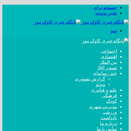
جستجو برای
تغییر پوسته
منو
اجتماعی
اقتصادی
بین الملل
تصویر 360
چند رسانه‌ای
گزارش تصویری
ویدئو
علم و فناوری
فرهنگی
کودک
مدیریت شهری
ورزشی
یادداشت
درباره ما
تماس با ما