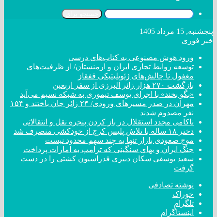
جستجو برای
پنجشنبه, 15 مرداد 1405
خبر فوری
ورود هوش مصنوعی به کتاب‌های درسی
توسعه روابط تجاری ایران و ارمنستان/ از ظرفیت‌های
مغفول تا چالش‌های ژئوپلیتیکی قفقاز
بازگشت ۲۷۰ هزار زائر البرزی از سفر اربعین
«بگو بخند» با اجرای یوسف تیموری به شبکه نسیم می‌آید
مهران در صدر مسیر‌های ورودی/ ۲۴ زائر جان باختند و ۱۵۴
نفر مصدوم شدند
ناکامی مجدد استقلال در باز کردن پنجره نقل و انتقالاتی
دختر ‌۱۸‌ ‌ساله‌ با تلاش پلیس کرج از خودکشی منصرف شد
موج صعودی بازار تنها به چند سهم محدود نیست
جنگ ایران و بهای سنگینی که ترامپ به امارات پرداخت
سعید یوسفی سکان دبیری فدراسیون کشتی را در دست
گرفت
نوشته تصادفی
خوراک
تلگرام
اینستاگرام