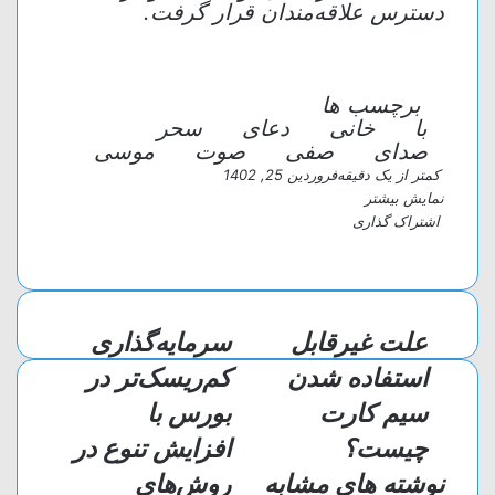
دسترس علاقه‌مندان قرار گرفت.
برچسب ها
با
خانی
دعای
سحر
صدای
صفی
صوت
موسی
کمتر از یک دقیقه
فروردین 25, 1402
نمایش بیشتر
اشتراک گذاری
و
ت
ا
چ
ا
ل
ا
ش
ت
گ
ت
پ
ر
ر
س
علت غیرقابل
سرمایه‌گذاری
آ
ا
ا
پ
م
ک
استفاده شدن
کم‌ریسک‌تر در
گ
ذ
سیم کارت
بورس با
ا
چیست؟
افزایش تنوع در
ر
ی
نوشته های مشابه
روش‌های