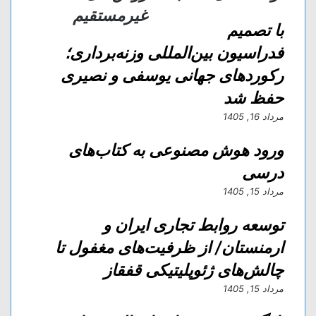
ا
غیرمستقیم
ز
با تصمیم
ط
ر
فدراسیون بین‌المللی وزنه‌برداری؛
ی
رکورد‌های جهانی یوسفی و نصیری
ق
ا
حفظ شد
ی
مرداد 16, 1405
م
ی
ورود هوش مصنوعی به کتاب‌های
ل
درسی
مرداد 15, 1405
توسعه روابط تجاری ایران و
ارمنستان/ از ظرفیت‌های مغفول تا
چالش‌های ژئوپلیتیکی قفقاز
مرداد 15, 1405