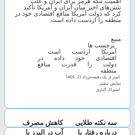
اهمیت تنگه هرمز برای ایران و علت
تنش‌های اخیر میان ایران و آمریکا تأکید
کرد که دولت آمریکا منافع اقتصادی خود در
منطقه را ازدست داده است.
منبع
برچسب ها
آمریکا
ازدست
است
اقتصادی
خود
داده
در
دولت
را
قدرت
منافع
منطقه
کمتر از یک دقیقه
خرداد 21, 1405
نمایش بیشتر
اشتراک گذاری
و
ت
ا
چ
ا
ل
ا
ش
ت
گ
ت
پ
ر
ر
س
سه نکته طلایی
کاهش مصرف
آ
ا
ا
پ
م
ک
درباره رفتار با
آب در البرز با
گ