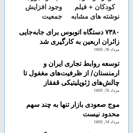
ذ
کودکان + فیلم
وجود افزایش
ا
نوشته های مشابه
جمعیت
ر
ی
ا
۷۳۸۰ دستگاه اتوبوس برای جابه‌جایی
ز
زائران اربعین به کارگیری شد
ط
ر
مرداد 16, 1405
ی
ق
توسعه روابط تجاری ایران و
ا
ارمنستان/ از ظرفیت‌های مغفول تا
ی
م
چالش‌های ژئوپلیتیکی قفقاز
ی
مرداد 15, 1405
ل
موج صعودی بازار تنها به چند سهم
محدود نیست
مرداد 14, 1405