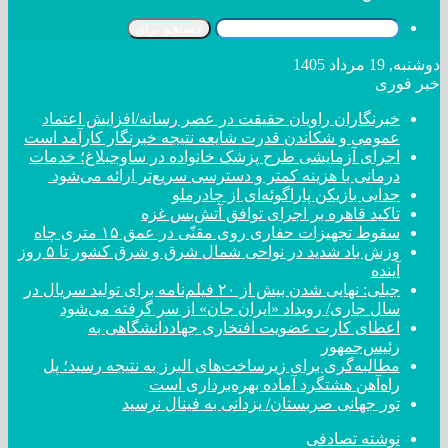
جستجو برای
دوشنبه, 19 مرداد 1405
خبر فوری
خبرنگاران راویان حقیقت در عصر رسانه/افزایش اعتماد
عمومی و شکاندن قدرت شایعه نتیجه خبرنگار کارآمد است
اجرای آزمایشی طرح پزشک خانواده در ساوجبلاغ؛ خدمات
درمانی با هزینه کمتر و دسترسی سریع‌تر ارائه می‌شود
جدایی بازیکن پاراگوئه‌ای از چادرملو
تاکید قاهره بر اجرای توافق آتش‌بس غزه
سقوط تجهیزات حفاری روی مقنّی در عمق ۱۵ متری چاه
وزش باد شدید در نواحی شمال شرق و شرق کشور تا ۵ روز
آینده
جبلی: نهایی شدن بیش از ۲۰ فیلم‌نامه برای تولید سریال در
سال جاری/ رویداد «ایران جان» از سر گرفته می‌شود
اعطای کارت عضویت افتخاری جهاددانشگاهی به
رئیس‌جمهور
مطالبه‌گری برای زیرساخت‌های البرز به نتیجه رسید؛ پل
راه‌آهن هشتگرد آماده بهره‌برداری است
تور جهانی صربستان/ یزدانی به فینال نرسید
نوشته تصادفی