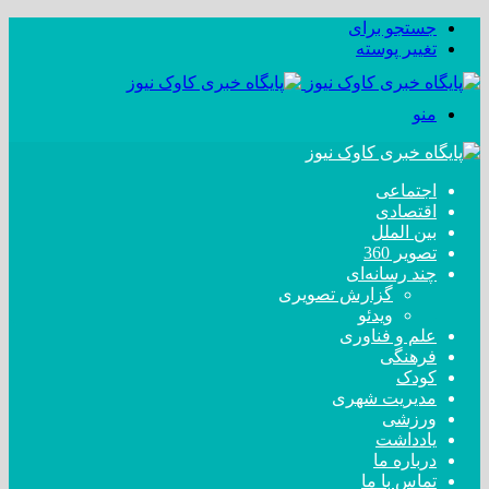
جستجو برای
تغییر پوسته
منو
اجتماعی
اقتصادی
بین الملل
تصویر 360
چند رسانه‌ای
گزارش تصویری
ویدئو
علم و فناوری
فرهنگی
کودک
مدیریت شهری
ورزشی
یادداشت
درباره ما
تماس با ما