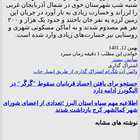
شنبه شب شهرستان خوی در شمال آذربایجان غربی
را لرزاند ‌و خسارت زیادی به بار آورد در جریان این
زمین لرزه یه نفر جان باختند و حدود یک هزار و ۲۰۰
نفر هم مصدوم شدند و به اماکن مسکونی شهری و
روستایی نیز خسارت‌های زیادی وارد شده است.
بهمن 12, 1401
خواندن این مطلب 1 دقیقه زمان میبرد
نمایش بیشتر
اشتراک گذاری
واتس آپ
تلگرام
اشتراک گذاری از طریق ایمیل
چاپ
جستجو برای یافتن اجساد قربانیان سقوط "گَرگَر" در
الیگودرز ادامه دارد
اطلاعیه مهم سپاه استان البرز ؛تعدادی از اعضای شورای
شهر کمالشهر کرج بازداشت شدند
نوشته های مشابه