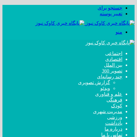
جستجو برای
تغییر پوسته
منو
اجتماعی
اقتصادی
بین الملل
تصویر 360
چند رسانه‌ای
گزارش تصویری
ویدئو
علم و فناوری
فرهنگی
کودک
مدیریت شهری
ورزشی
یادداشت
درباره ما
تماس با ما