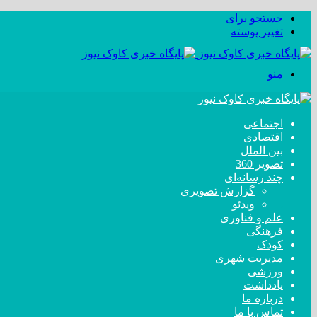
جستجو برای
تغییر پوسته
منو
اجتماعی
اقتصادی
بین الملل
تصویر 360
چند رسانه‌ای
گزارش تصویری
ویدئو
علم و فناوری
فرهنگی
کودک
مدیریت شهری
ورزشی
یادداشت
درباره ما
تماس با ما