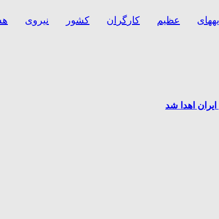
ههای
عظیم
کارگران
کشور
نیروی
هس