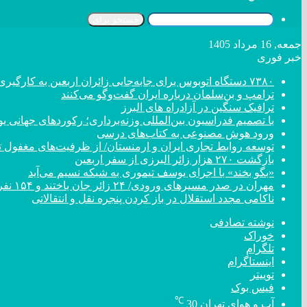
جستجو برای
جمعه, 16 مرداد 1405
خبر فوری
۷۳۸۰ دستگاه اتوبوس برای جابه‌جایی زائران اربعین به کارگیری شد
ترامپ و بن‌سلمان درباره ایران گفت‌و‌گو می‌کنند
ترافیک سنگین در آزادراه های البرز
با تصمیم فدراسیون بین‌المللی وزنه‌برداری؛ رکورد‌های جهان
ورود هوش مصنوعی به کتاب‌های درسی
توسعه روابط تجاری ایران و ارمنستان/ از ظرفیت‌های مغفول تا
بازگشت ۲۷۰ هزار زائر البرزی از سفر اربعین
«بگو بخند» با اجرای یوسف تیموری به شبکه نسیم می‌آید
مهران در صدر مسیر‌های ورودی/ ۲۴ زائر جان باختند و ۱۵۴ نفر مصدوم شدند
ناکامی مجدد استقلال در باز کردن پنجره نقل و انتقالاتی
نوشته تصادفی
خوراک
تلگرام
اینستاگرام
توییتر
فیس بوک
℃
آب و هوای تهران
30