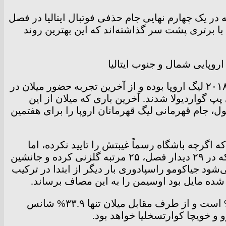
 مقابل ناپولی، به جز یک مرتبه در یک چهارم نهایی جام حذفی فوتبال ایتالیا در فصل
یز هر ۳ دیدار اخیر سری آ در خانه میلان را با برتری پشت سر گذاشته‌اند که این بهترین روند
آخرین تجربه یک چهارم نهایی ناپولی در یک رقابت اروپایی، همراه با قبول شکست مقابل آرسنال در فصل ۱۹-۲۰۱۸ لیگ اروپا بوده و از آخرین تجربه حضور میلان در
 می‌گذرد؛ جایی که روسونری در فصل ۱۲-۲۰۱۱ مغلوبِ بارسلونای پپ گواردیولا شدند. آخرین باری که میلان از این
 برتری مقابل لیورپول، جام قهرمانی لیگ قهرمانان اروپا را برای هفتمین
 اگرچه باشگاه رسماً غیبتش را تایید نکرده، اما
پیش‌بینی نمی‌شود برای مصاف با میلان حاضر باشد و ناپولی در سن‌سیرو، باید بدون مهاجمی کار را آغاز کنند که در ۲۹ دیدار فصل، ۲۵ مرتبه گلزنی کرده و جانشین
‌شود جیاکومو راسپادوری بار دیگر از ابتدا در ترکیب
در این دیدار که طبق پیش‌بینی هوش مصنوعی و محاسبه آمار مبتنی بر داده فنی، شانس پیروزی ناپولی ۳۸.۱% است و از طرف مقابل میلان تنها ۳۳.۹% شانس
و و خویچا کوارتسخلیا خواهد بود.