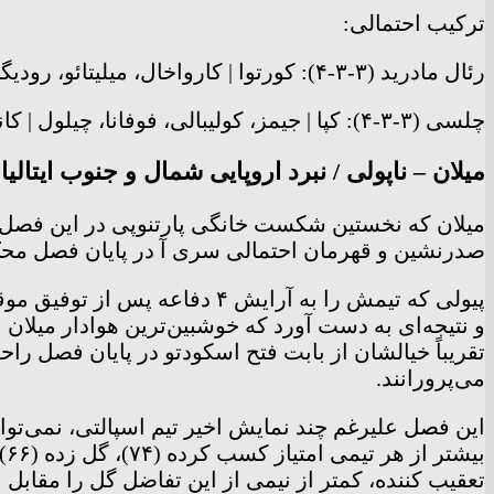
ترکیب احتمالی:
رئال مادرید (۳-۳-۴): کورتوا | کارواخال، میلیتائو، رودیگر، ناچو | کروس، شوامنی، مودریچ | وینیسیوس، بنزما و والورده
چلسی (۳-۳-۴): کپا | جیمز، کولیبالی، فوفانا، چیلول | کانته، کواچیچ، فرناندز | فلیکس، استرلینگ و هاورتس
میلان – ناپولی / نبرد اروپایی شمال و جنوب ایتالیا
صدرنشین و قهرمان احتمالی سری آ در پایان فصل محک
و نتیجه‌ای به دست آورد که خوشبین‌ترین هوادار میلان
تقریباً خیالشان از بابت فتح اسکودتو در پایان فصل ر
می‌پرورانند.
این فصل علیرغم چند نمایش اخیر تیم اسپالتی، نمی‌توان