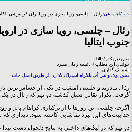
خانه
/
اجتماعی
/
رئال – چلسی، رویا سازی در اروپا برای فراموشی ناکامی 
رئال – چلسی، رویا سازی در اروپا
جنوب ایتالیا
فروردین 23, 1402
خواندن این مطلب 4 دقیقه زمان میبرد
اشتراک گذاری
فیس بوک
واتس آپ
تلگرام
اشتراک گذاری از طریق ایمیل
چاپ
رئال مادرید و چلسی امشب در یکی از حساس‌ترین بازی‌ه
گرفت. تکرار تقابل فصل گذشته دو تیم که رئال در یک جدال د
اگرچه چلسی این روز‌ها با از برکناری گراهام پاتر و ر
جذابیت‌های این نبرد تماشایی کاسته شود. دیداری که 
دو تیم که در لیگ‌های داخلی به نتایج دلخواه دست پیدا 