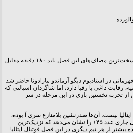
میلان که نخستین شکست خانگی پارتنوپی در این فصل را به شاگردان اسپالتی با ۴ گل تحمیل کرد، در یکی از سخت‌ترین مصاف‌های این فصل باید ۱۸۰ دقیقه مقابل
ن رفتن با ۳ دفاع بازگردانده، با آرایشِ فصل قهرمانی در استادیوم دیگو آرماندو مارادونا حاضر شد
، رقابت داغی با رقبا دارد، اما شاگردان اسپالتی که
س از تجربه نخستین بازی در این مرحله در سر
تالیا نیست. آن‌ها صدرنشین بلامنازع سری آ بوده،
بیشتر از هر تیمی امتیاز کسب کرده (۷۴)، گل زده (۶۶) و در بازی‌ها پیروز شده‌اند (۲۴)، تفاضل گل‌شان در فصل جاری عدد ۴۵+ را نشان می‌دهد که نزدیک‌ترین
ر از نیمی از این تفاضل گل را مقابل عنوان تیمش در جدول رده‌بندی می‌بیند. ناپولی ۱۸ گل زده بیشتر از هر تیم دیگری در این فصل فوتبال ایتالیا