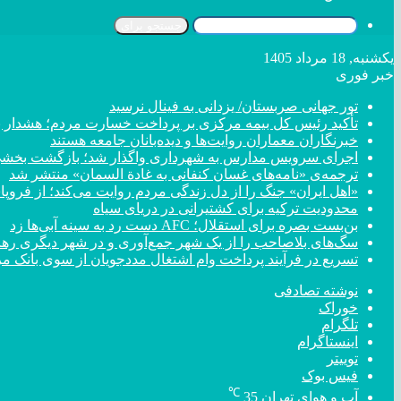
جستجو برای
یکشنبه, 18 مرداد 1405
خبر فوری
تور جهانی صربستان/ یزدانی به فینال نرسید
تأکید رئیس کل بیمه مرکزی بر پرداخت خسارت مردم؛ هشدار به ۸ شرکت‌ بیمه برای اصلاح عمل
خبرنگاران معماران روایت‌ها و دیده‌بانان جامعه هستند
اجرای سرویس مدارس به شهرداری واگذار شد؛ بازگشت بخشی ا
ترجمه‌ی «نامه‌های غسان کنفانی به غادة السمان» منتشر شد
«اهل ایران» جنگ را از دل زندگی مردم روایت می‌کند؛ از فروپ
محدودیت ترکیه برای کشتیرانی در دریای سیاه
بن‌بست بصره برای استقلال؛ AFC دست رد به سینه آبی‌ها زد
سگ‌های بلاصاحب را از یک شهر جمع‌آوری و در شهر دیگری رها 
تسریع در فرآیند پرداخت وام اشتغال مددجویان از سوی بانک م
نوشته تصادفی
خوراک
تلگرام
اینستاگرام
توییتر
فیس بوک
℃
آب و هوای تهران
35