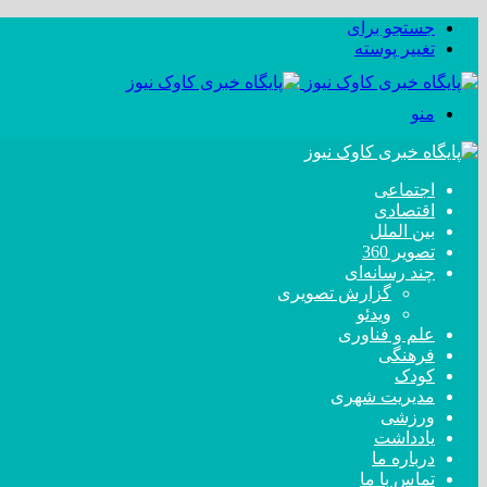
جستجو برای
تغییر پوسته
منو
اجتماعی
اقتصادی
بین الملل
تصویر 360
چند رسانه‌ای
گزارش تصویری
ویدئو
علم و فناوری
فرهنگی
کودک
مدیریت شهری
ورزشی
یادداشت
درباره ما
تماس با ما