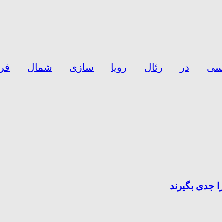
سی
در
رئال
رویا
سازی
شمال
فر
 جدی بگیرند