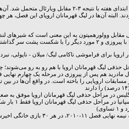
رئال مادرید دومین شکست خانگی این فصل خود را در ابتدای هف
البته آن‌ها در لیگ قهرمانان اروپای این فصل، هر چهار
 چلسی مقابل وولورهمپتون به این معنی است که شیر‌های لن
روزی در مرحله یک چهارم نهایی فصل ۲۲-۲۰۲۱، در نهایت جام قهرمانی را بالای 
 انگلیس در مراحل حذفی لیگ قهرمانان اروپا موفق به ص
رئال مادرید پس از باخت ۲-۰ مقابل بارسلو