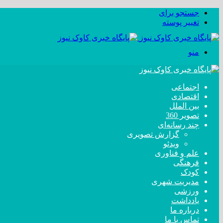
جستجو برای
تغییر پوسته
منو
اجتماعی
اقتصادی
بین الملل
تصویر 360
چند رسانه‌ای
گزارش تصویری
ویدئو
علم و فناوری
فرهنگی
کودک
مدیریت شهری
ورزشی
یادداشت
درباره ما
تماس با ما