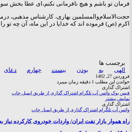
فرمان تو باشم و هیچ نافرمانی نکنم،‌ای عطا بخش سوا
حجت‌الاسلام‌والمسلمین بهاری، کارشناس مذهبی، درمو
اکرم (ص) فرموده اند که خدایا در این ماه، آن چه تو
برچسب ها
الهی
به
بودن
بیست
چهارم
دعای
فروردین 27, 1402
خواندن این مطلب 1 دقیقه زمان میبرد
اشتراک گذاری
فیس بوک
واتس آپ
تلگرام
اشتراک گذاری از طریق ایمیل
چاپ
نمایش بیشتر
اشتراک گذاری
واتس آپ
تلگرام
اشتراک گذاری از طریق ایمیل
چاپ
راه هموار بازار نفت ایران/ واردات خودروی کارکرده نیاز ب