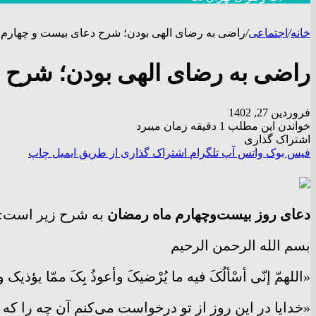
خانه
/
اجتماعی
/
راضی به رضای الهی بودن؛ شرح دعای بیست و چهارم 
راضی به رضای الهی بودن؛ شرح 
فروردین 27, 1402
خواندن این مطلب 1 دقیقه زمان میبرد
اشتراک گذاری
فیس بوک
واتس آپ
تلگرام
اشتراک گذاری از طریق ایمیل
چاپ
دعای روز بیست‌وچهارم ماه رمضان
به شرح زیر است:
بسم الله الرحمن الرحیم
«اللهمّ إنّی أسْألُکَ فیه ما یُرْضیکَ وأعوذُ بِکَ ممّا یؤذیک و
«خدایا در این روز از تو درخواست می‌کنم آن چه را که ر