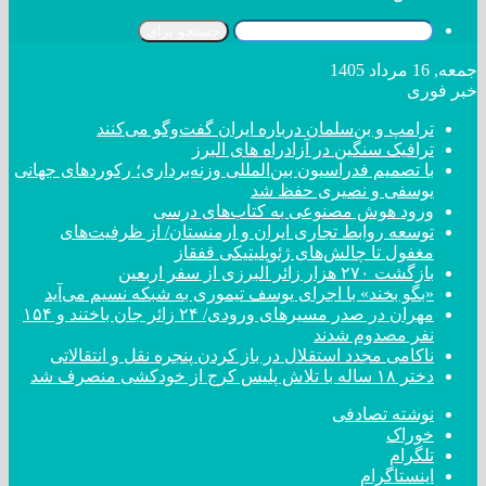
جستجو برای
جمعه, 16 مرداد 1405
خبر فوری
ترامپ و بن‌سلمان درباره ایران گفت‌و‌گو می‌کنند
ترافیک سنگین در آزادراه های البرز
با تصمیم فدراسیون بین‌المللی وزنه‌برداری؛ رکورد‌های جهانی
یوسفی و نصیری حفظ شد
ورود هوش مصنوعی به کتاب‌های درسی
توسعه روابط تجاری ایران و ارمنستان/ از ظرفیت‌های
مغفول تا چالش‌های ژئوپلیتیکی قفقاز
بازگشت ۲۷۰ هزار زائر البرزی از سفر اربعین
«بگو بخند» با اجرای یوسف تیموری به شبکه نسیم می‌آید
مهران در صدر مسیر‌های ورودی/ ۲۴ زائر جان باختند و ۱۵۴
نفر مصدوم شدند
ناکامی مجدد استقلال در باز کردن پنجره نقل و انتقالاتی
دختر ‌۱۸‌ ‌ساله‌ با تلاش پلیس کرج از خودکشی منصرف شد
نوشته تصادفی
خوراک
تلگرام
اینستاگرام