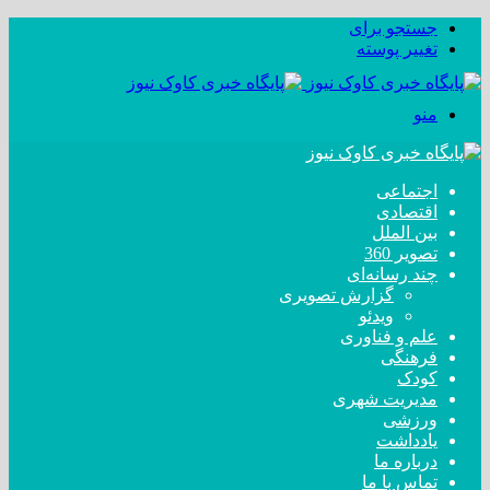
جستجو برای
تغییر پوسته
منو
اجتماعی
اقتصادی
بین الملل
تصویر 360
چند رسانه‌ای
گزارش تصویری
ویدئو
علم و فناوری
فرهنگی
کودک
مدیریت شهری
ورزشی
یادداشت
درباره ما
تماس با ما