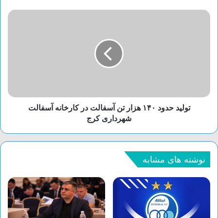
قدرت گلکسی S23 اولترا و سایر اعضای این
خانواده را تراشه قدرتمند
اسنپدراگون
8 نسل
2
تأمین خواهد کرد. این چیپ که از رهگیری پرتوی
سخت‌افزاری بهره می‌برد، 25 درصد نسبت به
تولید حدود ۱۴۰ هزار تن آسفالت در کارخانه آسفالت
اسنپدراگون 8 نسل 1 سریع‌تر است و البته تا 40
شهرداری کرج
درصد مصرف انرژی بهینه‌تری هم دارد. همچنین
این گوشی امکان برقراری
ارتباط ماهواره‌ای
اضطراری
و پشتیبانی از
وای‌فای 7
را هم خواهد
نوشته های مشابه
داشت.
امسال برخلاف سال‌های گذشته، سامسونگ از
اسنپدراگون 8 نسل 2 در تمام کشورها استفاده
می‌کند و البته با نسخه ویژه‌ای از این تراشه