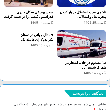
روبه‌رو می‌شویم. درحقیقت سامسونگ با همکاری
کوالکام، از
نسخه اورکلاک‌شده این چیپ
استفاده
ناکامی مجدد استقلال در باز کردن
سعید یوسفی سکان دبیری
پنجره نقل و انتقالاتی
فدراسیون کشتی را در دست گرفت
می‌کند.
مرداد 15, 1405
مرداد 14, 1405
گلکسی S23 اولترا به یک نمایشگر 6.8 اینچی
۹ مدال جهانی در دستان
مجهز می‌شود، دوربین اولترا واید 12 مگاپیکسلی و
تکواندوکاران هانمادانگ
دو دوربین تله‌فوتو 10 مگاپیکسلی دارد، از قلم S
مرداد 13, 1405
Pen بهره می‌برد و حداکثر 12 گیگابایت رم و
1
ترابایت
حافظه داخلی را در اختیار خریدارانش
قرار می‌دهد.
۱۸ مصدوم در حادثه انفجار در
شهرک شمس‌آباد
مرداد 14, 1405
گلکسی S23 و S23 پلاس
دو گوشی دیگر خانواده گلکسی S23، نسبت به
نسل قبلی‌شان طراحی ظاهری متفاوتی نخواهند
دیدگاهتان را بنویسید
داشت و تنها دیگر خبری از ماژول دوربین روی پنل
پشتی‌شان نخواهد بود. این گوشی‌های هوشمند هم
نشانی ایمیل شما منتشر نخواهد شد.
بخش‌های موردنیاز علامت‌گذاری
شده‌اند
*