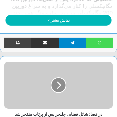
مگاپیکسلی را کنار می‌گذارد و به سراغ
دوربین
200 مگاپیکسلی
می‌رود. سامسونگ همین چند
وقت پیش از دوربین 200 مگاپیکسلی
ISOCELL
نمایش بیشتر
HP2
رونمایی کرد تا مطمئن شویم که با چنین
دوربینی سروکار خواهیم داشت.
واتس آپ
تلگرام
اشتراک گذاری از طریق ایمیل
چاپ
این سنسور امکان فیلم‌برداری 8K با سرعت 30
فریم بر ثانیه را برای پرچمدار سامسونگ فراهم
می‌کند و همچنین می‌تواند رنگ‌ها را دقیق‌تر ثبت
کند. دوربین سلفی این گوشی هم 12 مگاپیکسلی
خواهد بود، بااین‌حال کیفیتش افزایش می‌یابد.
در فضا: شاتل فضایی چلنجر پس از پرتاب منفجر شد