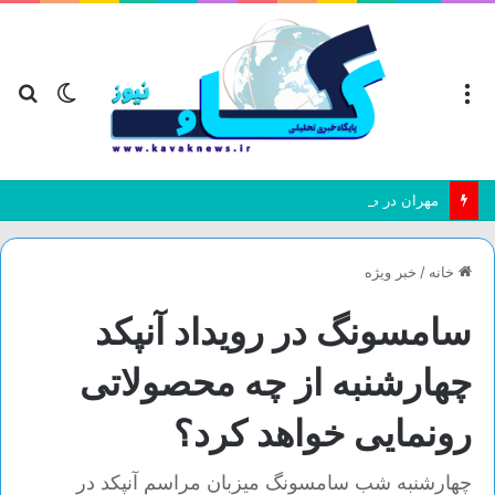
منو
تغییر
جس
پوسته
بر
مهران در صدر مسیر‌های ورودی/ ۲۴ زائر جان باختند و ۱۵۴ نفر مصدوم شدند
خانه
/
خبر ویژه
سامسونگ در رویداد آنپکد
چهارشنبه از چه محصولاتی
رونمایی خواهد کرد؟
چهارشنبه شب سامسونگ میزبان مراسم آنپکد در