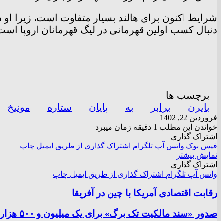
شرایط اکنون برای هالند بسیار متفاوت است، زیرا او د
دنبال کسب اولین قهرمانی در لیگ قهرمانان اروپا است
برچسب ها
بایرن
برابر
به
پایان
ستاره
مونیخ
فروردین 22, 1402
خواندن این مطلب 1 دقیقه زمان میبرد
اشتراک گذاری
فیس بوک
واتس آپ
تلگرام
اشتراک گذاری از طریق ایمیل
چاپ
نمایش بیشتر
اشتراک گذاری
واتس آپ
تلگرام
اشتراک گذاری از طریق ایمیل
چاپ
رقابت اقتصادی آمریکا با چین در آفریقا
صدور «سند مالکیت تک برگ» برای یک میلیون و ۵۰۰ هزار مترمربع از اراضی شهرآفتاب