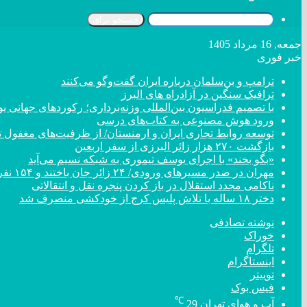
جستجو برای
جمعه, 16 مرداد 1405
خبر فوری
ترامپ و بن‌سلمان درباره ایران گفت‌و‌گو می‌کنند
ترافیک سنگین در آزادراه های البرز
با تصمیم فدراسیون بین‌المللی وزنه‌برداری؛ رکورد‌های جهان
ورود هوش مصنوعی به کتاب‌های درسی
توسعه روابط تجاری ایران و ارمنستان/ از ظرفیت‌های مغفول تا
بازگشت ۲۷۰ هزار زائر البرزی از سفر اربعین
«بگو بخند» با اجرای یوسف تیموری به شبکه نسیم می‌آید
مهران در صدر مسیر‌های ورودی/ ۲۴ زائر جان باختند و ۱۵۴ نفر مصدوم شدند
ناکامی مجدد استقلال در باز کردن پنجره نقل و انتقالاتی
دختر ‌۱۸‌ ‌ساله‌ با تلاش پلیس کرج از خودکشی منصرف شد
نوشته تصادفی
خوراک
تلگرام
اینستاگرام
توییتر
فیس بوک
℃
آب و هوای تهران
29