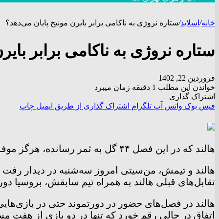
خانه
/
اسلاید
/
ستاره نروژی به ناکامی برابر بایرن مونیخ پایان می‌دهد؟
ستاره نروژی به ناکامی برابر بایر
فروردین 22, 1402
خواندن این مطلب 1 دقیقه زمان میبرد
اشتراک گذاری
فیس بوک
واتس آپ
تلگرام
اشتراک گذاری از طریق ایمیل
چاپ
هالند که در این فصل ۴۴ گل به ثمر رسانده، هرگز موفق نشده جلوی بایرن مونیخ پیروز باشد. او ۷ بار مقابل بایرن قرار گرفته و همه آن‌ها را شکست خورده است!
هالند و تیمش، من‌سیتی امروز سه‌شنبه در دیدار رفت م
تقابل‌های قبلی هالند به همراه تیم سابقش، بروسیا دو
اتفاق در حالی رقم خورد که تنها در دو بازی از هفت مسابقه، ۹۰ دقیقه کامل بازی ک