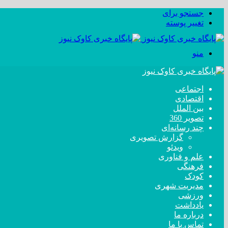
جستجو برای
تغییر پوسته
منو
اجتماعی
اقتصادی
بین الملل
تصویر 360
چند رسانه‌ای
گزارش تصویری
ویدئو
علم و فناوری
فرهنگی
کودک
مدیریت شهری
ورزشی
یادداشت
درباره ما
تماس با ما