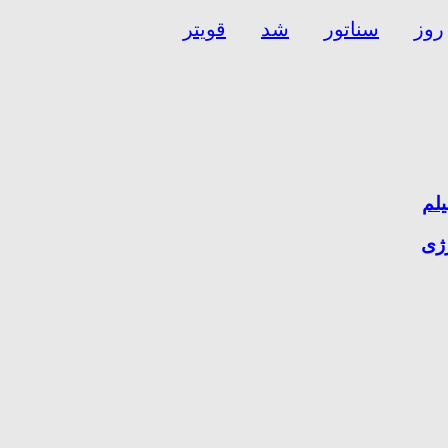
روز
سناتور
شد
قویتر
یلم
رژی