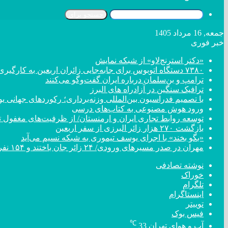
جستجو برای
جمعه, 16 مرداد 1405
خبر فوری
«دکتر استرنج‌لاو» از شبکه نمایش
۷۳۸۰ دستگاه اتوبوس برای جابه‌جایی زائران اربعین به کارگیری شد
ترامپ و بن‌سلمان درباره ایران گفت‌و‌گو می‌کنند
ترافیک سنگین در آزادراه های البرز
با تصمیم فدراسیون بین‌المللی وزنه‌برداری؛ رکورد‌های جهان
ورود هوش مصنوعی به کتاب‌های درسی
توسعه روابط تجاری ایران و ارمنستان/ از ظرفیت‌های مغفول تا
بازگشت ۲۷۰ هزار زائر البرزی از سفر اربعین
«بگو بخند» با اجرای یوسف تیموری به شبکه نسیم می‌آید
مهران در صدر مسیر‌های ورودی/ ۲۴ زائر جان باختند و ۱۵۴ نفر مصدوم شدند
نوشته تصادفی
خوراک
تلگرام
اینستاگرام
توییتر
فیس بوک
℃
آب و هوای تهران
33