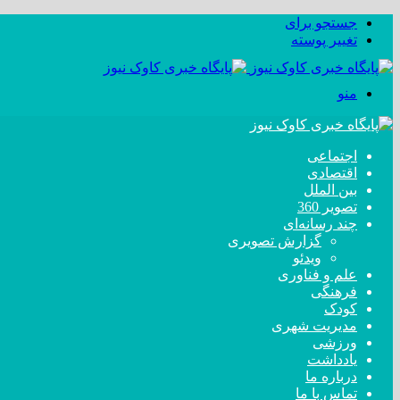
جستجو برای
تغییر پوسته
منو
اجتماعی
اقتصادی
بین الملل
تصویر 360
چند رسانه‌ای
گزارش تصویری
ویدئو
علم و فناوری
فرهنگی
کودک
مدیریت شهری
ورزشی
یادداشت
درباره ما
تماس با ما