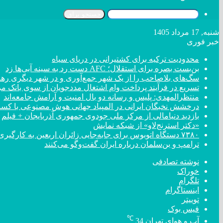
جستجو برای
شنبه, 17 مرداد 1405
خبر فوری
محدودیت ترکیه برای کشتیرانی در دریای سیاه
بن‌بست بصره برای استقلال؛ AFC دست رد به سینه آبی‌ها زد
سگ‌های بلاصاحب را از یک شهر جمع‌آوری و در شهر دیگری رها 
تسریع در فرآیند پرداخت وام اشتغال مددجویان از سوی بانک م
منتظرالمهدی: پلیس و رسانه دو بال امنیت و آرامش جامعه‌اند
درخشش نخبگان ایرانی در المپیاد جهانی هوش مصنوعی با کسب ۴ مد
بازدید دنیامالی از مرکز ملی جودوی جمهوری آذربایجان + فیلم
«دکتر استرنج‌لاو» از شبکه نمایش
۷۳۸۰ دستگاه اتوبوس برای جابه‌جایی زائران اربعین به کارگیری شد
ترامپ و بن‌سلمان درباره ایران گفت‌و‌گو می‌کنند
نوشته تصادفی
خوراک
تلگرام
اینستاگرام
توییتر
فیس بوک
℃
آب و هوای تهران
34