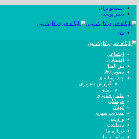
جستجو برای
تغییر پوسته
منو
اجتماعی
اقتصادی
بین الملل
تصویر 360
چند رسانه‌ای
گزارش تصویری
ویدئو
علم و فناوری
فرهنگی
کودک
مدیریت شهری
ورزشی
یادداشت
درباره ما
تماس با ما