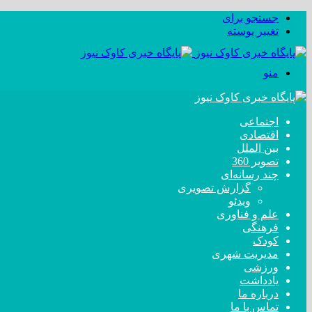
جستجو برای
تغییر پوسته
منو
اجتماعی
اقتصادی
بین الملل
تصویر 360
چند رسانه‌ای
گزارش تصویری
ویدئو
علم و فناوری
فرهنگی
کودک
مدیریت شهری
ورزشی
یادداشت
درباره ما
تماس با ما