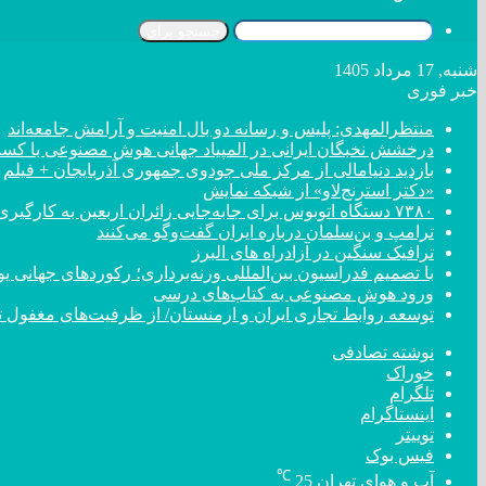
جستجو برای
شنبه, 17 مرداد 1405
خبر فوری
منتظرالمهدی: پلیس و رسانه دو بال امنیت و آرامش جامعه‌اند
درخشش نخبگان ایرانی در المپیاد جهانی هوش مصنوعی با کسب ۴ مد
بازدید دنیامالی از مرکز ملی جودوی جمهوری آذربایجان + فیلم
«دکتر استرنج‌لاو» از شبکه نمایش
۷۳۸۰ دستگاه اتوبوس برای جابه‌جایی زائران اربعین به کارگیری شد
ترامپ و بن‌سلمان درباره ایران گفت‌و‌گو می‌کنند
ترافیک سنگین در آزادراه های البرز
با تصمیم فدراسیون بین‌المللی وزنه‌برداری؛ رکورد‌های جهان
ورود هوش مصنوعی به کتاب‌های درسی
توسعه روابط تجاری ایران و ارمنستان/ از ظرفیت‌های مغفول تا
نوشته تصادفی
خوراک
تلگرام
اینستاگرام
توییتر
فیس بوک
℃
آب و هوای تهران
25