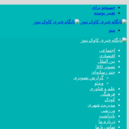
جستجو برای
تغییر پوسته
منو
اجتماعی
اقتصادی
بین الملل
تصویر 360
چند رسانه‌ای
گزارش تصویری
ویدئو
علم و فناوری
فرهنگی
کودک
مدیریت شهری
ورزشی
یادداشت
درباره ما
تماس با ما