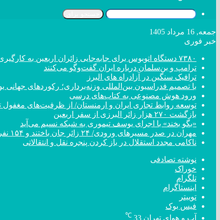
جستجو برای
جمعه, 16 مرداد 1405
خبر فوری
۷۳۸۰ دستگاه اتوبوس برای جابه‌جایی زائران اربعین به کارگیری شد
ترامپ و بن‌سلمان درباره ایران گفت‌و‌گو می‌کنند
ترافیک سنگین در آزادراه های البرز
با تصمیم فدراسیون بین‌المللی وزنه‌برداری؛ رکورد‌های جهان
ورود هوش مصنوعی به کتاب‌های درسی
توسعه روابط تجاری ایران و ارمنستان/ از ظرفیت‌های مغفول تا
بازگشت ۲۷۰ هزار زائر البرزی از سفر اربعین
«بگو بخند» با اجرای یوسف تیموری به شبکه نسیم می‌آید
مهران در صدر مسیر‌های ورودی/ ۲۴ زائر جان باختند و ۱۵۴ نفر مصدوم شدند
ناکامی مجدد استقلال در باز کردن پنجره نقل و انتقالاتی
نوشته تصادفی
خوراک
تلگرام
اینستاگرام
توییتر
فیس بوک
℃
آب و هوای تهران
33