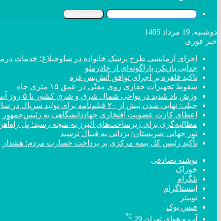
جستجو برای
دوشنبه, 19 مرداد 1405
خبر فوری
اجرای آزمایشی طرح پزشک خانواده در ساوجبلاغ؛ خدمات درمانی
جدایی بازیکن پاراگوئه‌ای از چادرملو
تاکید قاهره بر اجرای توافق آتش‌بس غزه
سقوط تجهیزات حفاری روی مقنّی در عمق ۱۵ متری چاه
وزش باد شدید در نواحی شمال شرق و شرق کشور تا ۵ روز آینده
جبلی: نهایی شدن بیش از ۲۰ فیلم‌نامه برای تولید سریال در سال جاری/ رویداد «ایران جان» از سر گرفته می‌شود
اعطای کارت عضویت افتخاری جهاددانشگاهی به رئیس‌جمهور
مطالبه‌گری برای زیرساخت‌های البرز به نتیجه رسید؛ پل راه‌آه
تور جهانی صربستان/ یزدانی به فینال نرسید
تأکید رئیس کل بیمه مرکزی بر پرداخت خسارت مردم؛ هشدار به ۸ شرکت‌ بیمه برای اصلاح عمل
نوشته تصادفی
خوراک
تلگرام
اینستاگرام
توییتر
فیس بوک
℃
آب و هوای تهران
29