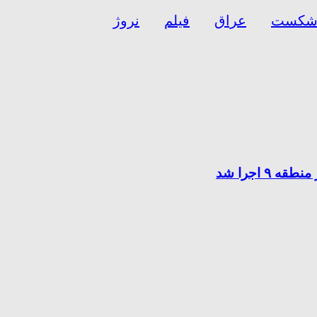
کست
عراق
فیلم
نروژ
 اجرا شد