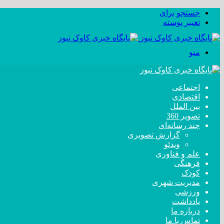
جستجو برای
تغییر پوسته
منو
اجتماعی
اقتصادی
بین الملل
تصویر 360
چند رسانه‌ای
گزارش تصویری
ویدئو
علم و فناوری
فرهنگی
کودک
مدیریت شهری
ورزشی
یادداشت
درباره ما
تماس با ما