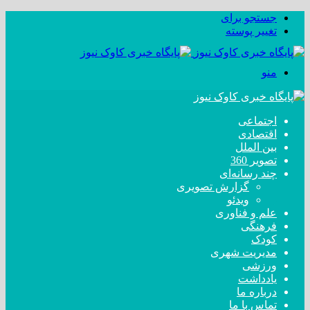
جستجو برای
تغییر پوسته
منو
اجتماعی
اقتصادی
بین الملل
تصویر 360
چند رسانه‌ای
گزارش تصویری
ویدئو
علم و فناوری
فرهنگی
کودک
مدیریت شهری
ورزشی
یادداشت
درباره ما
تماس با ما