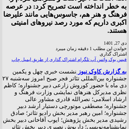
به خطر انداخته است تصریح کرد: در عرصه
فرهنگ و هنر هم، جاسوس‌هایی مانند علیرضا
اکبری داریم که مورد رصد نیروهای امنیتی
هستند.
دی 27, 1401
خواندن این مطلب 1 دقیقه زمان میبرد
اشتراک گذاری
فیس بوک
واتس آپ
تلگرام
اشتراک گذاری از طریق ایمیل
چاپ
به گزارش کاوک نیوز
نشست خبری چهل و یکمین
جشنواره بین‌المللی تئاتر فجر صبح امروز سه‌شنبه ۲۷
دی ماه با حضور کوروش زارعی دبیر جشنواره؛ کاظم
نظری مدیرکل هنرهای نمایشی وزارت فرهنگ و
ارشاد اسلامی؛ نصرالله قادری مشاور عالی
جشنواره؛ مصطفی موتورچی دستیار ارشد دبیر
جشنواره؛ امین رهبر مدیر بخش رادیو تئاتر؛ صادق
رشیدی مدیر بخش پژوهش؛ ایوب آقاخانی دبیر بخش
نمایشنامه‌نویسی؛ داریوش نصیری دبیر بخش تئاتر