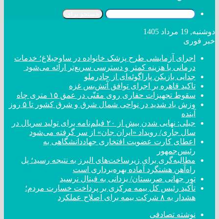
جستجو برای
دوشنبه, 19 مرداد 1405
خبر فوری
اجرای آزمایشی طرح پزشک خانواده در ساوجبلاغ؛ خدمات
درمانی با هزینه کمتر و دسترسی سریع‌تر ارائه می‌شود
جدایی بازیکن پاراگوئه‌ای از چادرملو
تاکید قاهره بر اجرای توافق آتش‌بس غزه
سقوط تجهیزات حفاری روی مقنّی در عمق ۱۵ متری چاه
وزش باد شدید در نواحی شمال شرق و شرق کشور تا ۵ روز
آینده
جبلی: نهایی شدن بیش از ۲۰ فیلم‌نامه برای تولید سریال در
سال جاری/ رویداد «ایران جان» از سر گرفته می‌شود
اعطای کارت عضویت افتخاری جهاددانشگاهی به
رئیس‌جمهور
مطالبه‌گری برای زیرساخت‌های البرز به نتیجه رسید؛ پل
راه‌آهن هشتگرد آماده بهره‌برداری است
تور جهانی صربستان/ یزدانی به فینال نرسید
تأکید رئیس کل بیمه مرکزی بر پرداخت خسارت مردم؛
هشدار به ۸ شرکت‌ بیمه برای اصلاح عملکرد
نوشته تصادفی