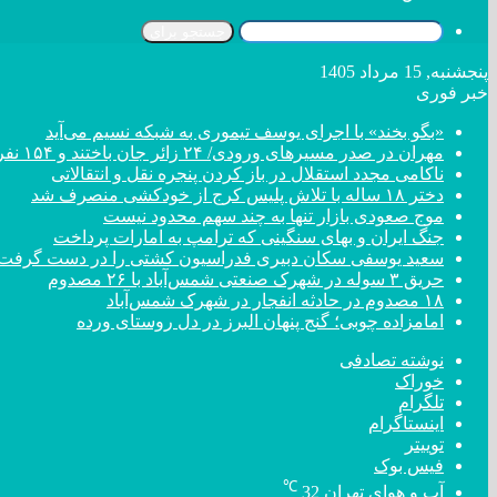
جستجو برای
پنجشنبه, 15 مرداد 1405
خبر فوری
«بگو بخند» با اجرای یوسف تیموری به شبکه نسیم می‌آید
مهران در صدر مسیر‌های ورودی/ ۲۴ زائر جان باختند و ۱۵۴ نفر مصدوم شدند
ناکامی مجدد استقلال در باز کردن پنجره نقل و انتقالاتی
دختر ‌۱۸‌ ‌ساله‌ با تلاش پلیس کرج از خودکشی منصرف شد
موج صعودی بازار تنها به چند سهم محدود نیست
جنگ ایران و بهای سنگینی که ترامپ به امارات پرداخت
سعید یوسفی سکان دبیری فدراسیون کشتی را در دست گرفت
حریق ۳ سوله در شهرک صنعتی شمس‌آباد با ۲۶ مصدوم
۱۸ مصدوم در حادثه انفجار در شهرک شمس‌آباد
امامزاده چوبی؛ گنج پنهان البرز در دل روستای ورده
نوشته تصادفی
خوراک
تلگرام
اینستاگرام
توییتر
فیس بوک
℃
آب و هوای تهران
32