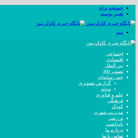
جستجو برای
تغییر پوسته
منو
اجتماعی
اقتصادی
بین الملل
تصویر 360
چند رسانه‌ای
گزارش تصویری
ویدئو
علم و فناوری
فرهنگی
کودک
مدیریت شهری
ورزشی
یادداشت
درباره ما
تماس با ما