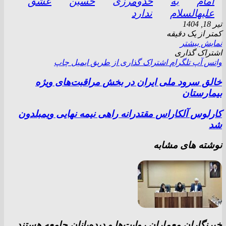
امام
به
حدومرزی
حسین
عشق
علیهالسلام
ندارد
تیر 18, 1404
کمتر از یک دقیقه
نمایش بیشتر
اشتراک گذاری
واتس آپ
تلگرام
اشتراک گذاری از طریق ایمیل
چاپ
خالق سرود ملی ایران در بخش مراقبت‌های ویژه
بیمارستان
کارلوس آلکاراس مقتدرانه راهی نیمه نهایی ویمبلدون
شد
نوشته های مشابه
خبرنگاران معماران روایت‌ها و دیده‌بانان جامعه هستند