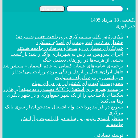
جستجو برای
یکشنبه, 18 مرداد 1405
خبر فوری
تأکید رئیس کل بیمه مرکزی بر پرداخت خسارت مردم؛
هشدار به ۸ شرکت‌ بیمه برای اصلاح عملکرد
خبرنگاران معماران روایت‌ها و دیده‌بانان جامعه هستند
اجرای سرویس مدارس به شهرداری واگذار شد؛ بازگشت
بخشی از هزینه‌ها در روزهای تعطیل جنگ
ترجمه‌ی «نامه‌های غسان کنفانی به غادة السمان» منتشر شد
«اهل ایران» جنگ را از دل زندگی مردم روایت می‌کند؛ از
فروپاشی روزمره تا تولد مسئولیت
محدودیت ترکیه برای کشتیرانی در دریای سیاه
بن‌بست بصره برای استقلال؛ AFC دست رد به سینه آبی‌ها زد
سگ‌های بلاصاحب را از یک شهر جمع‌آوری و در شهر دیگری
رها می‌کنند!
تسریع در فرآیند پرداخت وام اشتغال مددجویان از سوی بانک
مرکزی
منتظرالمهدی: پلیس و رسانه دو بال امنیت و آرامش
جامعه‌اند
نوشته تصادفی