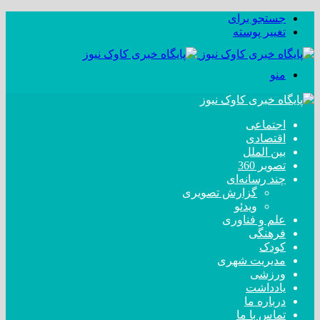
جستجو برای
تغییر پوسته
منو
اجتماعی
اقتصادی
بین الملل
تصویر 360
چند رسانه‌ای
گزارش تصویری
ویدئو
علم و فناوری
فرهنگی
کودک
مدیریت شهری
ورزشی
یادداشت
درباره ما
تماس با ما