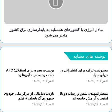
۹۸، با حساب ۲-۱ پیروز شد و توانست به نیمه
نهایی راه یابد.
در مرحله نیمه نهایی ، فیورنتینا ایتالیا به مصاف
بازل سوئیس خواهد رفت و وست هم انگلیس
تبادل انرژی با کشورهای همسایه به پایدارسازی برق کشور
منجر می شود
مقابل آلکمار هلند قرار می گیرد.
منبع
نوشته های مشابه
برچسب ها
آلکمار
بازل
به
چکش
حریف
محدودیت ترکیه برای کشتیرانی در
بن‌بست بصره برای استقلال؛ AFC
دریای سیاه
دست رد به سینه آبی‌ها زد
رسیدند
شد
فیورنتینا
ها
مرداد 17, 1405
مرداد 17, 1405
منتظرالمهدی: پلیس و رسانه دو بال
بازدید دنیامالی از مرکز ملی جودوی
امنیت و آرامش جامعه‌اند
جمهوری آذربایجان + فیلم
مرداد 17, 1405
مرداد 16, 1405