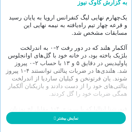
به گزارش کاوک نیوز
یک‌چهارم نهایی لیگ کنفرانس اروپا به پایان رسید
و قرعه چهار تیم راه‌یافته به نیمه نهایی این
مسابقات مشخص شد.
آلکمار هلند که در دور رفت ۲-۰ به اندرلخت
بلژیک باخته بود، در خانه خود با گل‌های اوانجلوس
پاولیدیس در دقایق ۵ و ۱۳ با حساب ۲-۰ پیروز
شد. هلندی‌ها در ضربات پنالتی توانستند ۴-۱ پیروز
شوند. یان فرتونخن و کیلیان ساردیا از اندرلخت
پنالتی‌های خود را از دست دادند و بازیکنان آلکمار
همگی ضربات خود را گل کردند.
فیورنتینا ایتالیا که با پیروزی ۴-۱ مقابل لخ پوزنان
در لهستان بار خود را بسته بود، در آرتمیو فرانکی
نمایش بیشتر
با قضاوت بحث‌برانگیز و عجیب داور صرب، ۳-۲
شکست خورد، اما این باخت مانع صعود شاگردان