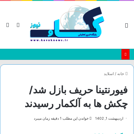
منو
تغییر
جس
پوسته
بر
خانه
/
اسلاید
فیورنتینا حریف بازل شد/
چکش ها به آلکمار رسیدند
اردیبهشت 1, 1402
خواندن این مطلب 1 دقیقه زمان میبرد