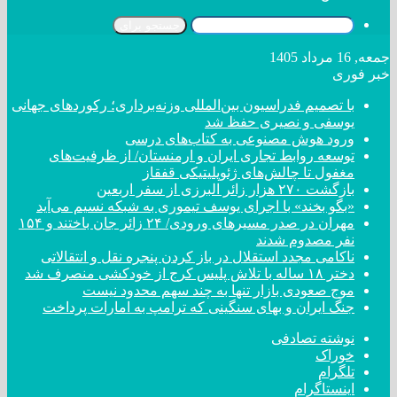
جستجو برای
جمعه, 16 مرداد 1405
خبر فوری
با تصمیم فدراسیون بین‌المللی وزنه‌برداری؛ رکورد‌های جهانی
یوسفی و نصیری حفظ شد
ورود هوش مصنوعی به کتاب‌های درسی
توسعه روابط تجاری ایران و ارمنستان/ از ظرفیت‌های
مغفول تا چالش‌های ژئوپلیتیکی قفقاز
بازگشت ۲۷۰ هزار زائر البرزی از سفر اربعین
«بگو بخند» با اجرای یوسف تیموری به شبکه نسیم می‌آید
مهران در صدر مسیر‌های ورودی/ ۲۴ زائر جان باختند و ۱۵۴
نفر مصدوم شدند
ناکامی مجدد استقلال در باز کردن پنجره نقل و انتقالاتی
دختر ‌۱۸‌ ‌ساله‌ با تلاش پلیس کرج از خودکشی منصرف شد
موج صعودی بازار تنها به چند سهم محدود نیست
جنگ ایران و بهای سنگینی که ترامپ به امارات پرداخت
نوشته تصادفی
خوراک
تلگرام
اینستاگرام