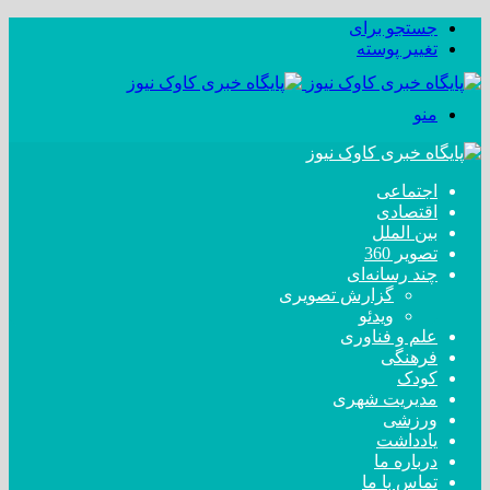
جستجو برای
تغییر پوسته
منو
اجتماعی
اقتصادی
بین الملل
تصویر 360
چند رسانه‌ای
گزارش تصویری
ویدئو
علم و فناوری
فرهنگی
کودک
مدیریت شهری
ورزشی
یادداشت
درباره ما
تماس با ما